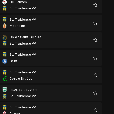
OH Leuven
St. Truidense VV
Preferiti
St. Truidense VV
Mechelen
Preferiti
Union Saint Gilloise
St. Truidense VV
Preferiti
St. Truidense VV
Gent
Preferiti
St. Truidense VV
Cercle Brugge
Preferiti
RAAL La Louviere
St. Truidense VV
Preferiti
St. Truidense VV
Anversa