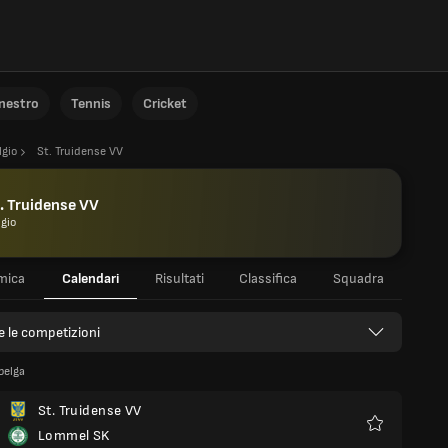
anestro
Tennis
Cricket
lgio
St. Truidense VV
. Truidense VV
lgio
mica
Calendari
Risultati
Classifica
Squadra
e le competizioni
belga
St. Truidense VV
Lommel SK
Preferiti