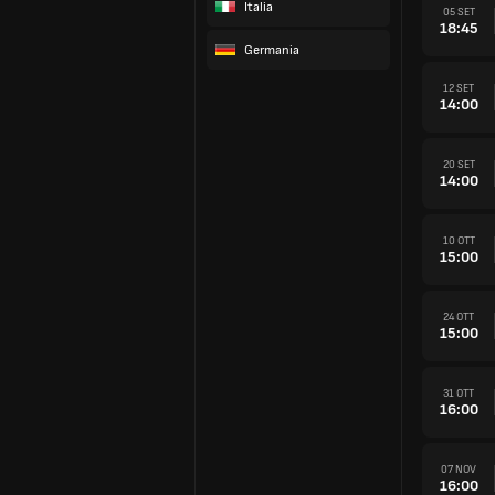
Italia
05 SET
18:45
Germania
12 SET
14:00
20 SET
14:00
10 OTT
15:00
24 OTT
15:00
31 OTT
16:00
07 NOV
16:00