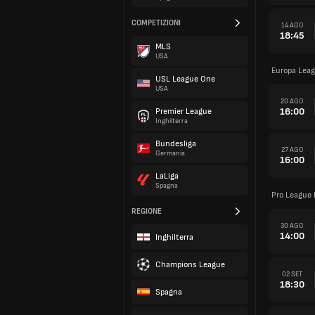
COMPETIZIONI
14 AGO
18:45
MLS
USA
Europa Leag
USL League One
USA
20 AGO
16:00
Premier League
Inghilterra
Bundesliga
27 AGO
Germania
16:00
LaLiga
Spagna
Pro League 
REGIONE
30 AGO
14:00
Inghilterra
Champions League
02 SET
18:30
Spagna