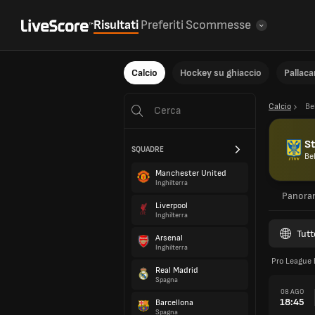
Risultati
Preferiti
Scommesse
Calcio
Hockey su ghiaccio
Pallac
Calcio
Be
St
SQUADRE
Be
Manchester United
Inghilterra
Panora
Liverpool
Inghilterra
Tutt
Arsenal
Inghilterra
Pro League 
Real Madrid
Spagna
08 AGO
18:45
Barcellona
Spagna