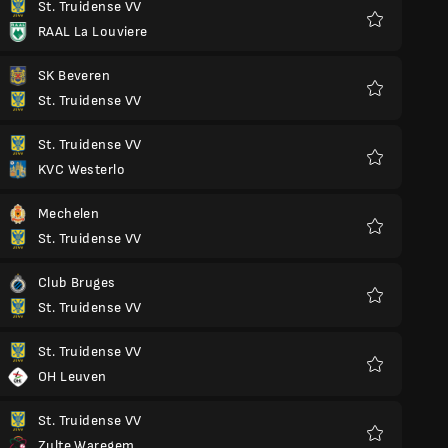
St. Truidense VV
RAAL La Louviere
Preferiti
SK Beveren
St. Truidense VV
Preferiti
St. Truidense VV
KVC Westerlo
Preferiti
Mechelen
St. Truidense VV
Preferiti
Club Bruges
St. Truidense VV
Preferiti
St. Truidense VV
OH Leuven
Preferiti
St. Truidense VV
Zulte Waregem