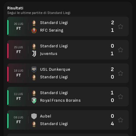
Risultati
Segui le ultime partite di Standard Liegi
2
Standard Liegi
26 LUG
FT
1
RFC Seraing
0
Standard Liegi
25 LUG
FT
1
Juventus
2
USL Dunkerque
18 LUG
FT
0
Standard Liegi
1
Standard Liegi
11 LUG
FT
0
Royal Francs Borains
0
Aubel
08 LUG
FT
4
Standard Liegi