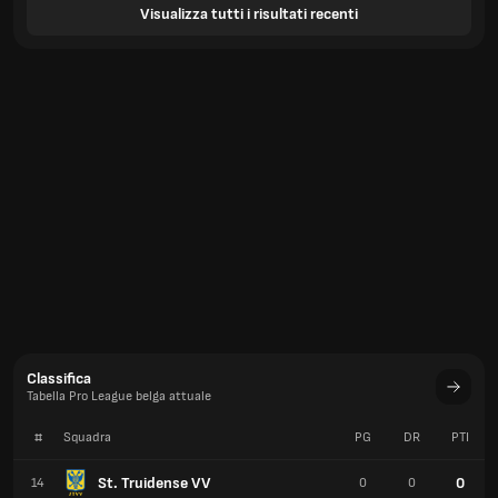
Visualizza tutti i risultati recenti
Classifica
Tabella Pro League belga attuale
#
Squadra
PG
DR
PTI
St. Truidense VV
0
14
0
0