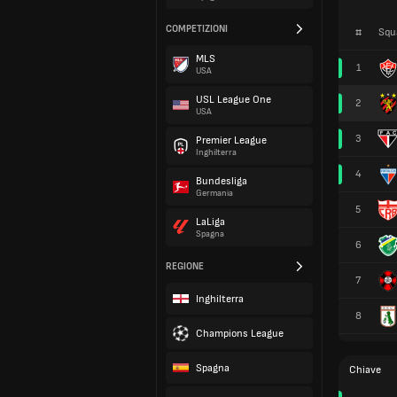
COMPETIZIONI
#
Squ
MLS
1
USA
USL League One
2
USA
3
Premier League
Inghilterra
4
Bundesliga
Germania
5
LaLiga
Spagna
6
REGIONE
7
Inghilterra
8
Champions League
Spagna
Chiave