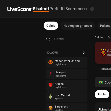
Risultati
Preferiti
Scommesse
Calcio
Hockey su ghiaccio
Pallac
Calcio
Br
SC
SQUADRE
Bra
Manchester United
Inghilterra
Panora
Liverpool
Inghilterra
Cop
Arsenal
Inghilterra
Tutto
Real Madrid
Spagna
Barcellona
Ultima ta
Spagna