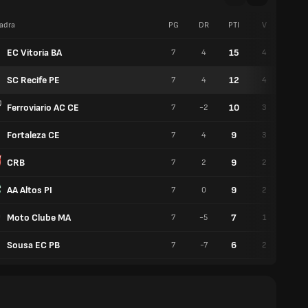
adra
PG
DR
PTI
V
P
EC Vitoria BA
15
7
4
4
3
SC Recife PE
12
7
4
4
0
Ferroviario AC CE
10
7
-2
3
1
Fortaleza CE
9
7
4
3
0
CRB
9
7
2
2
3
AA Altos PI
9
7
0
2
3
Moto Clube MA
7
7
-5
1
4
Sousa EC PB
6
7
-7
2
0