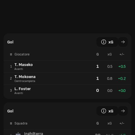
Gol
xG
#
Giocatore
G
xG
+/-
T. Maseko
1
0.5
+0.5
1
Avanti
T. Mokoena
1
0.8
+0.2
2
Centrocampista
L. Foster
0
0.0
+0.0
3
Avanti
Gol
xG
#
Squadra
G
xG
+/-
Inghilterra