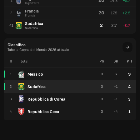
20
14.3
+5.7
1
Inghilterra
Francia
20
17.5
+2.5
2
Francia
Sudafrica
2
2.7
-0.7
41
Sudafrica
Classifica
Tabella Coppa del Mondo 2026 attuale
#
total
PG
DR
PTI
Messico
9
1
3
6
Sudafrica
4
2
3
-1
Repubblica di Corea
3
3
3
-1
Repubblica Ceca
1
4
3
-4