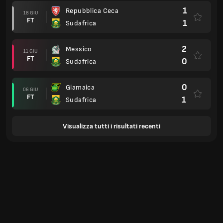
1
Repubblica Ceca
18 GIU
FT
1
Sudafrica
2
Messico
11 GIU
FT
0
Sudafrica
0
Giamaica
06 GIU
FT
1
Sudafrica
Visualizza tutti i risultati recenti