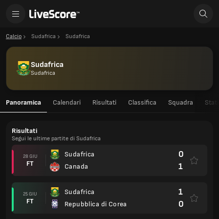
Calcio
Sudafrica
Sudafrica
Sudafrica
Sudafrica
Panoramica
Calendari
Risultati
Classifica
Squadra
Stati
Risultati
Segui le ultime partite di Sudafrica
0
Sudafrica
28 GIU
FT
1
Canada
1
Sudafrica
25 GIU
FT
0
Repubblica di Corea