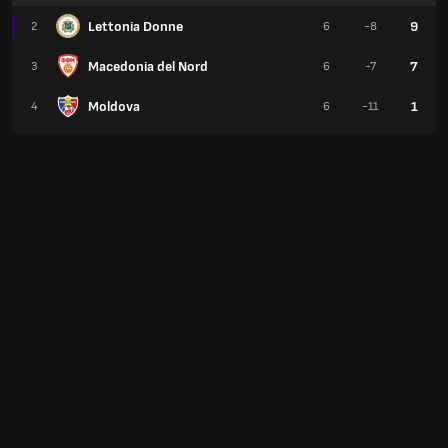
Lettonia Donne
9
2
6
-8
Macedonia del Nord
7
3
6
-7
Moldova
1
4
6
-11