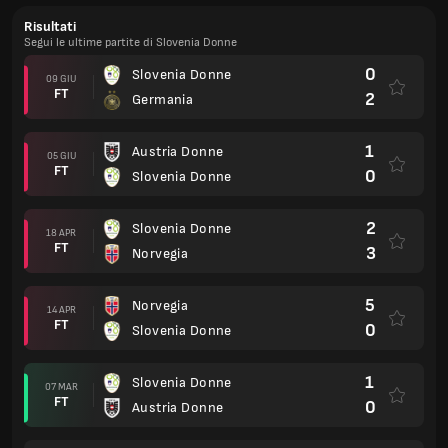
Risultati
Segui le ultime partite di Slovenia Donne
0
Slovenia Donne
09 GIU
FT
2
Germania
1
Austria Donne
05 GIU
FT
0
Slovenia Donne
2
Slovenia Donne
18 APR
FT
3
Norvegia
5
Norvegia
14 APR
FT
0
Slovenia Donne
1
Slovenia Donne
07 MAR
FT
0
Austria Donne