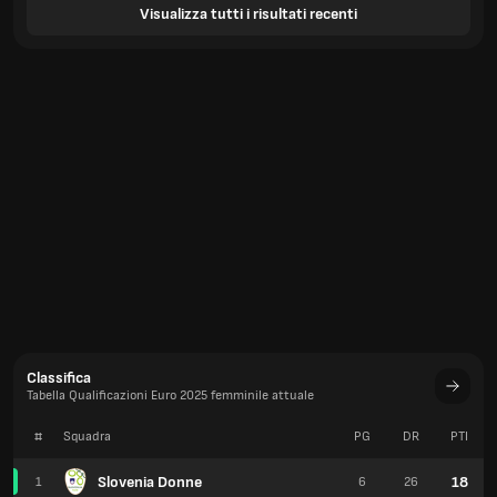
Visualizza tutti i risultati recenti
Classifica
Tabella Qualificazioni Euro 2025 femminile attuale
#
Squadra
PG
DR
PTI
Slovenia Donne
18
1
6
26