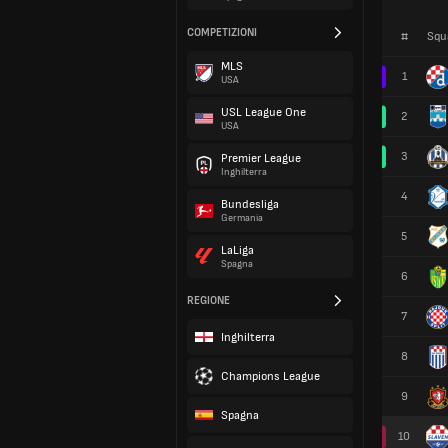
COMPETIZIONI
#
Squ
MLS
1
USA
USL League One
2
USA
3
Premier League
Inghilterra
4
Bundesliga
Germania
5
LaLiga
Spagna
6
REGIONE
7
Inghilterra
8
Champions League
9
Spagna
10