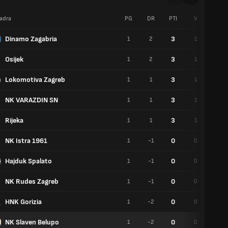
adra
PG
DR
PTI
V
P
Dinamo Zagabria
3
1
2
1
0
Osijek
3
1
2
1
0
Lokomotiva Zagreb
3
1
1
1
0
NK VARAZDIN SN
3
1
1
1
0
Rijeka
3
1
1
1
0
NK Istra 1961
0
1
-1
0
0
Hajduk Spalato
0
1
-1
0
0
NK Rudes Zagreb
0
1
-1
0
0
HNK Gorizia
0
1
-2
0
0
NK Slaven Belupo
0
1
-2
0
0