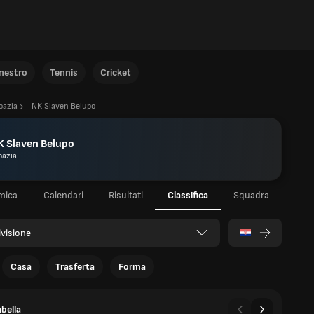
anestro
Tennis
Cricket
oazia
NK Slaven Belupo
K Slaven Belupo
oazia
mica
Calendari
Risultati
Classifica
Squadra
ivisione
Casa
Trasferta
Forma
bella