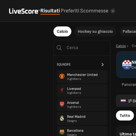
Risultati
Preferiti
Scommesse
Calcio
Hockey su ghiaccio
Pallac
Calcio
Cr
N
SQUADRE
Cr
Manchester United
Inghilterra
Panora
Liverpool
Inghilterra
1ª D
Arsenal
Inghilterra
Tutto
Real Madrid
Spagna
Barcellona
Ultima ta
Spagna