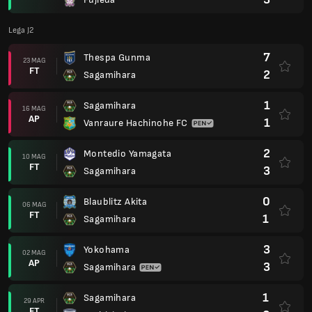
Lega J2
7
Thespa Gunma
23 MAG
FT
2
Sagamihara
1
Sagamihara
16 MAG
AP
1
Vanraure Hachinohe FC
2
Montedio Yamagata
10 MAG
FT
3
Sagamihara
0
Blaublitz Akita
06 MAG
FT
1
Sagamihara
3
Yokohama
02 MAG
AP
3
Sagamihara
1
Sagamihara
29 APR
FT