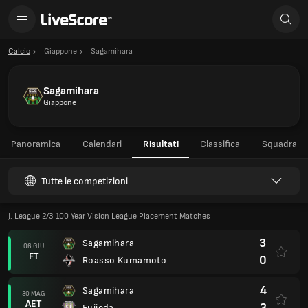
Calcio
Giappone
Sagamihara
Sagamihara
Giappone
Panoramica
Calendari
Risultati
Classifica
Squadra
Tutte le competizioni
J. League 2/3 100 Year Vision League Placement Matches
3
Sagamihara
06 GIU
FT
0
Roasso Kumamoto
4
Sagamihara
30 MAG
AET
3
Fujieda