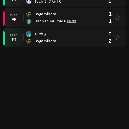
0
Tochigi City FC
1
Sagamihara
25 APR
AP
1
Shonan Bellmare
0
Tochigi
19 APR
FT
2
Sagamihara
0
Sagamihara
12 APR
FT
3
Vegalta Sendai
0
Tochigi City FC
04 APR
AP
0
Sagamihara
2
Vanraure Hachinohe FC
29 MAR
AP
2
Sagamihara
2
Sagamihara
21 MAR
FT
4
Yokohama