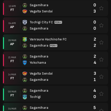
3
Vegalta Sendai
14 MAR
FT
1
Sagamihara
4
Sagamihara
08 MAR
FT
0
Tochigi
5
Sagamihara
04 MAR
FT
0
Thespa Gunma
2
Sagamihara
01 MAR
FT
1
Montedio Yamagata
1
Sagamihara
21 FEB
FT
2
Blaublitz Akita
4
Shonan Bellmare
14 FEB
FT
0
Sagamihara