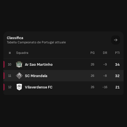
Classifica
Tabella Campeonato de Portugal attuale
#
Squadra
PG
DR
PTI
Ar Sao Martinho
34
10
26
-9
SC Mirandela
32
11
26
-8
Vilaverdense FC
21
12
26
-16