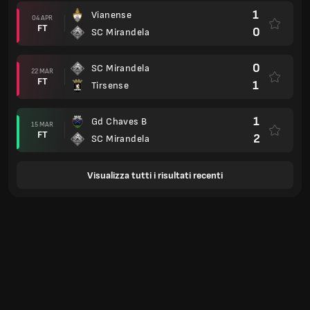
1
Vianense
04 APR
FT
0
SC Mirandela
0
SC Mirandela
22 MAR
FT
1
Tirsense
1
Gd Chaves B
15 MAR
FT
2
SC Mirandela
Visualizza tutti i risultati recenti