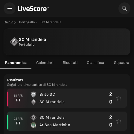
Calcio
Portogallo
SC Mirandela
SC Mirandela
Portogallo
Panoramica
Calendari
Risultati
Classifica
Squadra
Risultati
Segui le ultime partite di SC Mirandela
2
Brito SC
18 APR
FT
0
SC Mirandela
2
SC Mirandela
12 APR
FT
0
Ar Sao Martinho