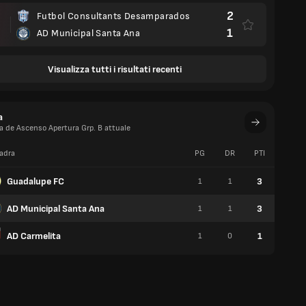
2
Futbol Consultants Desamparados
1
AD Municipal Santa Ana
Visualizza tutti i risultati recenti
a
ga de Ascenso Apertura Grp. B attuale
adra
PG
DR
PTI
V
Guadalupe FC
3
1
1
1
AD Municipal Santa Ana
3
1
1
1
AD Carmelita
1
1
0
0