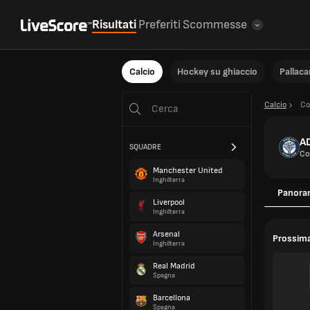
Risultati
Preferiti
Scommesse
Calcio
Hockey su ghiaccio
Pallac
Calcio
Co
AD
SQUADRE
Co
Manchester United
Inghilterra
Panora
Liverpool
Inghilterra
Arsenal
Prossima
Inghilterra
Real Madrid
Spagna
Barcellona
Spagna