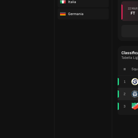
Italia
22 MAR
FT
Germania
Classific
Tabella Li
#
Squ
1
2
3