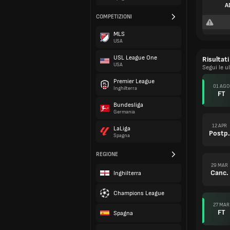
A
COMPETIZIONI
MLS
USA
USL League One
Risultati
USA
Segui le u
Premier League
01 AGO
Inghilterra
FT
Bundesliga
Germania
12 APR
LaLiga
Postp.
Spagna
REGIONE
29 MAR
Canc.
Inghilterra
Champions League
27 MAR
FT
Spagna