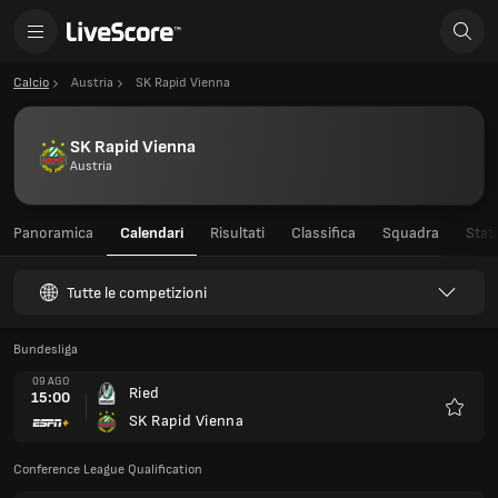
Calcio
Austria
SK Rapid Vienna
SK Rapid Vienna
Austria
Panoramica
Calendari
Risultati
Classifica
Squadra
Stati
Tutte le competizioni
Bundesliga
09 AGO
Ried
15:00
SK Rapid Vienna
Preferi
Conference League Qualification