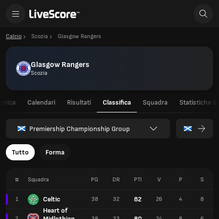
Calcio
Scozia
Glasgow Rangers
Glasgow Rangers
Scozia
amica
Calendari
Risultati
Classifica
Squadra
Statistiche de
Premiership Championship Group
Tutto
Forma
#
Squadra
PG
DR
PTI
V
P
S
Celtic
82
1
38
32
26
4
8
Heart of
Midlothian
80
2
38
33
24
8
6