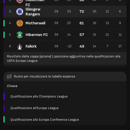
FC
Glasgow
72
3
38
33
20
12
6
Rangers
Motherwell
61
4
38
23
16
13
9
Hibernian FC
57
5
38
14
15
12
11
Falkirk
49
6
38
-12
14
7
17
Risultato della coppa [azione] 1 posizione aggiuntiva nelle qualificazioni alla
UEFA Europa League
Ruota per visualizzare la tabella espansa
Chiave
Qualificazione alla Champions League
Qualificazione all'Europa League
Qualificazione alla Europa Conference League