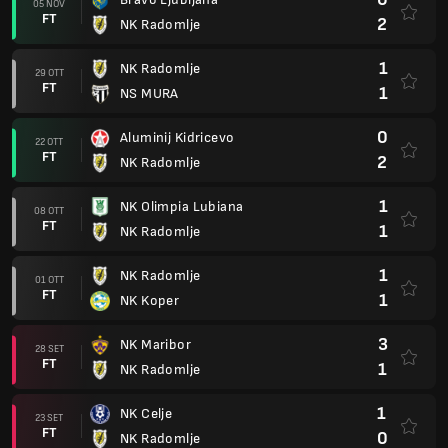
05 NOV
FT
2
NK Radomlje
1
NK Radomlje
29 OTT
FT
1
NS MURA
0
Aluminij Kidricevo
22 OTT
FT
2
NK Radomlje
1
NK Olimpia Lubiana
08 OTT
FT
1
NK Radomlje
1
NK Radomlje
01 OTT
FT
1
NK Koper
3
NK Maribor
28 SET
FT
1
NK Radomlje
1
NK Celje
23 SET
FT
0
NK Radomlje