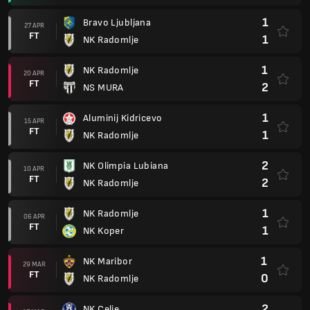
1
Bravo Ljubljana
27 APR
FT
1
NK Radomlje
1
NK Radomlje
20 APR
FT
2
NS MURA
1
Aluminij Kidricevo
15 APR
FT
1
NK Radomlje
2
NK Olimpia Lubiana
10 APR
FT
2
NK Radomlje
1
NK Radomlje
06 APR
FT
1
NK Koper
1
NK Maribor
29 MAR
FT
0
NK Radomlje
2
NK Celje