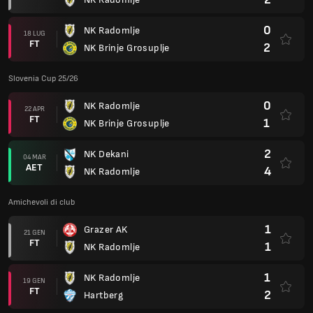
0
NK Radomlje
18 LUG
FT
2
NK Brinje Grosuplje
Slovenia Cup 25/26
0
NK Radomlje
22 APR
FT
1
NK Brinje Grosuplje
2
NK Dekani
04 MAR
AET
4
NK Radomlje
Amichevoli di club
1
Grazer AK
21 GEN
FT
1
NK Radomlje
1
NK Radomlje
19 GEN
FT
2
Hartberg