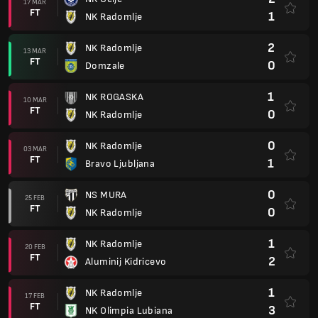
17 MAR
FT
1
NK Radomlje
2
NK Radomlje
13 MAR
FT
0
Domzale
1
NK ROGASKA
10 MAR
FT
0
NK Radomlje
0
NK Radomlje
03 MAR
FT
1
Bravo Ljubljana
0
NS MURA
25 FEB
FT
0
NK Radomlje
1
NK Radomlje
20 FEB
FT
2
Aluminij Kidricevo
1
NK Radomlje
17 FEB
FT
3
NK Olimpia Lubiana