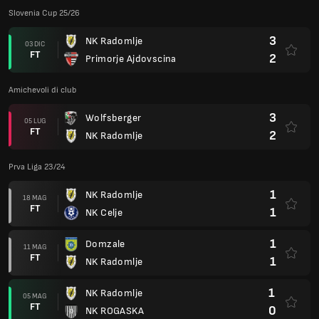
Slovenia Cup 25/26
3
NK Radomlje
03 DIC
FT
2
Primorje Ajdovscina
Amichevoli di club
3
Wolfsberger
05 LUG
FT
2
NK Radomlje
Prva Liga 23/24
1
NK Radomlje
18 MAG
FT
1
NK Celje
1
Domzale
11 MAG
FT
1
NK Radomlje
1
NK Radomlje
05 MAG
FT
0
NK ROGASKA