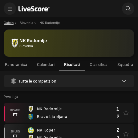
Calcio
Slovenia
NK Radomlje
NK Radomlje
Slovenia
Panoramica
Calendari
Risultati
Classifica
Squadra
Tutte le competizioni
Prva Liga
1
NK Radomlje
02 AGO
FT
2
Bravo Ljubljana
2
NK Koper
26 LUG
FT
2
NK Radomlje