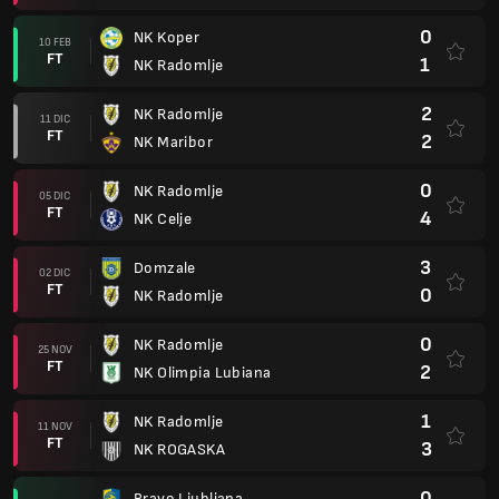
0
NK Koper
10 FEB
FT
1
NK Radomlje
2
NK Radomlje
11 DIC
FT
2
NK Maribor
0
NK Radomlje
05 DIC
FT
4
NK Celje
3
Domzale
02 DIC
FT
0
NK Radomlje
0
NK Radomlje
25 NOV
FT
2
NK Olimpia Lubiana
1
NK Radomlje
11 NOV
FT
3
NK ROGASKA
0
Bravo Ljubljana