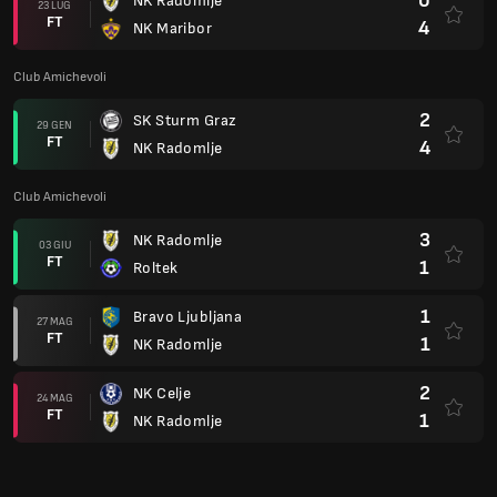
0
NK Radomlje
23 LUG
FT
4
NK Maribor
Club Amichevoli
2
SK Sturm Graz
29 GEN
FT
4
NK Radomlje
Club Amichevoli
3
NK Radomlje
03 GIU
FT
1
Roltek
1
Bravo Ljubljana
27 MAG
FT
1
NK Radomlje
2
NK Celje
24 MAG
FT
1
NK Radomlje