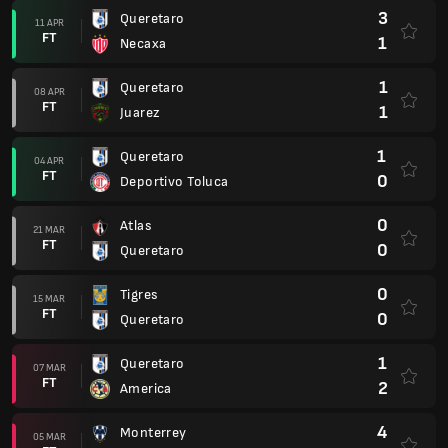
3
Queretaro
11 APR
FT
1
Necaxa
1
Queretaro
08 APR
FT
1
Juarez
1
Queretaro
04 APR
FT
0
Deportivo Toluca
0
Atlas
21 MAR
FT
0
Queretaro
0
Tigres
15 MAR
FT
0
Queretaro
1
Queretaro
07 MAR
FT
2
America
4
Monterrey
05 MAR