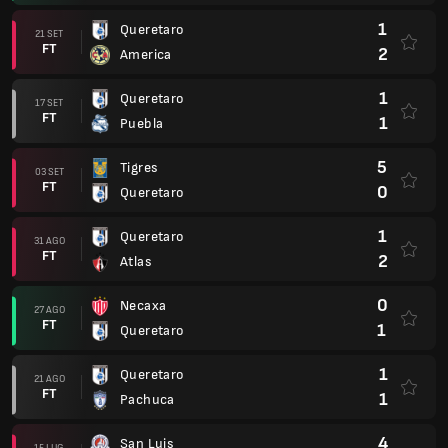
1
Queretaro
21 SET
FT
2
America
1
Queretaro
17 SET
FT
1
Puebla
5
Tigres
03 SET
FT
0
Queretaro
1
Queretaro
31 AGO
FT
2
Atlas
0
Necaxa
27 AGO
FT
1
Queretaro
1
Queretaro
21 AGO
FT
1
Pachuca
4
San Luis
15 LUG