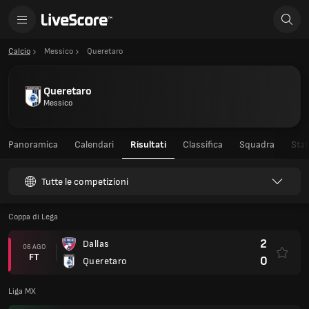
Calcio
Messico
Queretaro
Queretaro
Messico
Panoramica
Calendari
Risultati
Classifica
Squadra
Stat
Tutte le competizioni
Coppa di Lega
2
Dallas
06 AGO
FT
0
Queretaro
Liga MX