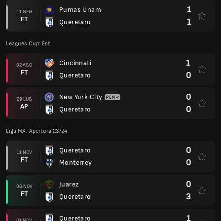
1
Pumas Unam
11 GEN
FT
1
Queretaro
Leagues Cup: Est
1
Cincinnati
02 AGO
FT
0
Queretaro
0
New York City
29 LUG
AP
0
Queretaro
Liga MX: Apertura 23/24
0
Queretaro
11 NOV
FT
0
Monterrey
0
Juarez
06 NOV
FT
3
Queretaro
1
Queretaro
01 NOV