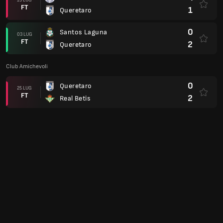
FT
1
Queretaro
0
Santos Laguna
03 LUG
FT
2
Queretaro
Club Amichevoli
0
Queretaro
25 LUG
FT
2
Real Betis