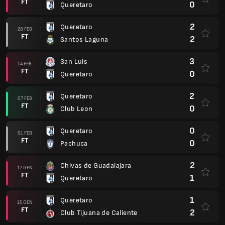
FT
0
Queretaro
2
Queretaro
28 FEB
FT
2
Santos Laguna
3
San Luis
14 FEB
FT
0
Queretaro
2
Queretaro
07 FEB
FT
0
Club Leon
0
Queretaro
01 FEB
FT
0
Pachuca
2
Chivas de Guadalajara
17 GEN
FT
1
Queretaro
1
Queretaro
15 GEN
FT
2
Club Tijuana de Caliente