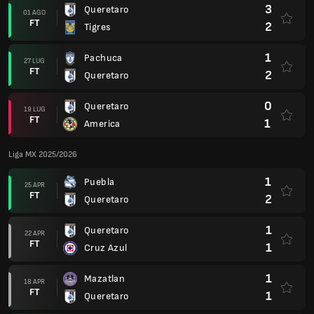
3
Queretaro
01 AGO
FT
2
Tigres
1
Pachuca
27 LUG
FT
2
Queretaro
0
Queretaro
19 LUG
FT
1
America
Liga MX 2025/2026
1
Puebla
25 APR
FT
2
Queretaro
1
Queretaro
22 APR
FT
1
Cruz Azul
1
Mazatlan
18 APR
FT
1
Queretaro