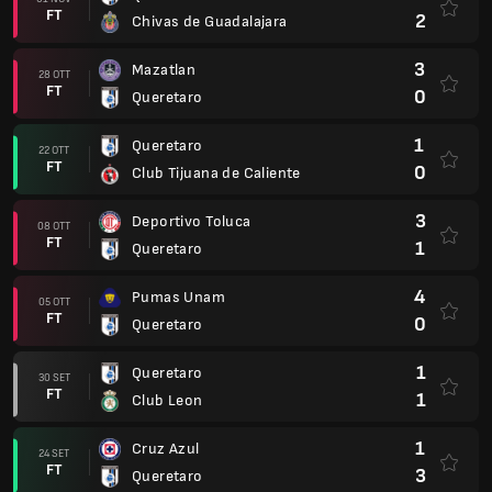
FT
2
Chivas de Guadalajara
3
Mazatlan
28 OTT
FT
0
Queretaro
1
Queretaro
22 OTT
FT
0
Club Tijuana de Caliente
3
Deportivo Toluca
08 OTT
FT
1
Queretaro
4
Pumas Unam
05 OTT
FT
0
Queretaro
1
Queretaro
30 SET
FT
1
Club Leon
1
Cruz Azul
24 SET
FT
3
Queretaro