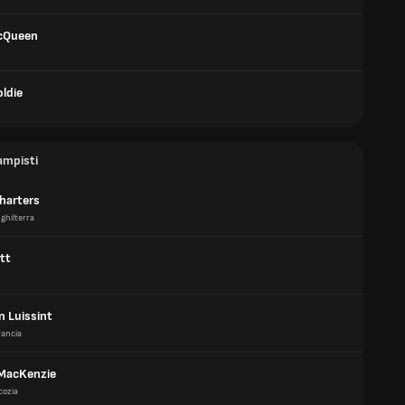
cQueen
ldie
ampisti
Charters
nghilterra
tt
n Luissint
rancia
MacKenzie
cozia