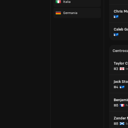
Italia
Chris M
Germania
Caleb Go
Centroc
Taylor 
#3
I
Jack Sto
#4
Benjami
#8
F
Zander 
#8
S