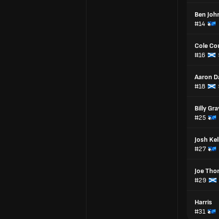
Ben Joh
#14
Cole Co
#16
Aaron D
#18
Billy Gra
#25
Josh Kel
#27
Joe Th
#29
Harris
#31