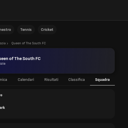
anestro
Tennis
Cricket
ozia
Queen of The South FC
een of The South FC
ozia
mica
Calendari
Risultati
Classifica
Squadra
re
ark