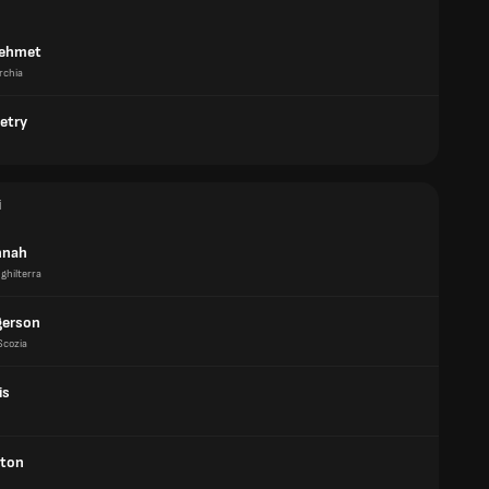
Mehmet
rchia
etry
i
nnah
nghilterra
gerson
Scozia
is
rton