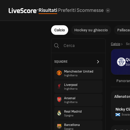
Risultati
Preferiti
Scommesse
Calcio
Hockey su ghiaccio
Pallac
Calcio
Sc
Qu
SQUADRE
Sc
Manchester United
Inghilterra
Panora
Liverpool
Inghilterra
Allenato
Arsenal
Inghilterra
Nicky Cl
Real Madrid
Scozia
Spagna
Barcellona
Spagna