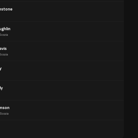
nstone
ughlin
Scozia
avis
Scozia
y
ly
omson
Scozia