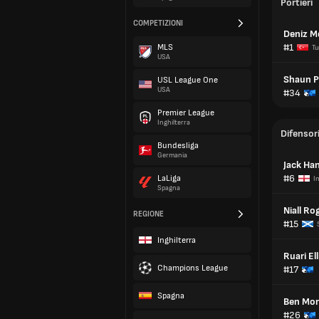
Portieri
COMPETIZIONI
Deniz 
#1
MLS
Tu
USA
Shaun P
USL League One
USA
#34
Premier League
Inghilterra
Difensor
Bundesliga
Germania
Jack Ha
#6
LaLiga
I
Spagna
Niall Ro
REGIONE
#15
Inghilterra
Ruari Ell
Champions League
#17
Spagna
Ben Mo
#26