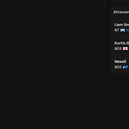
Attaccan
Liam Sm
#7
S
Kurtis G
#28
Newall
#30