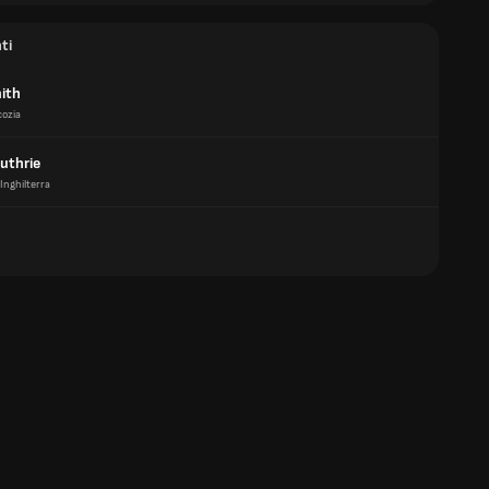
ti
ith
cozia
uthrie
Inghilterra