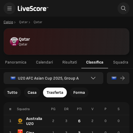
Calcio
Qatar
Qatar
Qatar
Qatar
Panoramica
Calendari
Risultati
Classifica
Squadra
U20 AFC Asian Cup 2025, Group A
Tutto
Casa
Trasferta
Forma
#
Squadra
PG
DR
PTI
V
P
S
P
Australia
6
1
2
3
2
0
0
5
U20
Cina
3
2
1
3
1
0
0
5