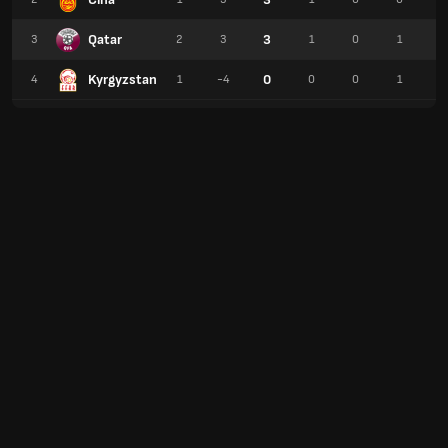
Qatar
3
3
2
3
1
0
1
5
Kyrgyzstan
0
4
1
-4
0
0
1
1