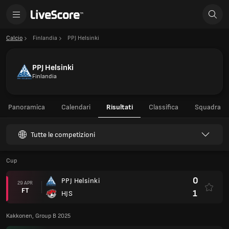
Calcio
Finlandia
PPJ Helsinki
PPJ Helsinki
Finlandia
Panoramica
Calendari
Risultati
Classifica
Squadra
Tutte le competizioni
Cup
0
PPJ Helsinki
29 APR
FT
1
HJS
Kakkonen, Group B 2025