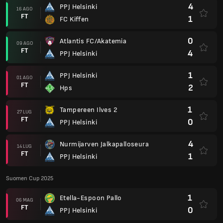
4
PPJ Helsinki
16 AGO
FT
1
FC Kiffen
0
Atlantis FC/Akatemia
09 AGO
FT
4
PPJ Helsinki
1
PPJ Helsinki
01 AGO
FT
2
Hps
1
Tampereen Ilves 2
27 LUG
FT
0
PPJ Helsinki
4
Nurmijarven Jalkapalloseura
14 LUG
FT
1
PPJ Helsinki
Suomen Cup 2025
1
Etella-Espoon Pallo
06 MAG
FT
0
PPJ Helsinki