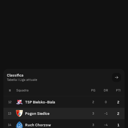
Classifica
Tabella I Liga attuale
#
Squadra
PG
DR
PTI
TSP Bielsko-Biala
2
12
2
0
Pogon Siedlce
2
13
3
-1
Ruch Chorzow
1
14
3
-4