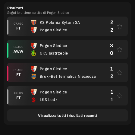
Risultati
Segui le ultime partite di Pogon Siedlce
2
KS Polonia Bytom SA
07 AGO
FT
2
Pogon Siedlce
3
Pogon Siedlce
05 AGO
AWW
0
GKS Jastrzebie
1
Pogon Siedlce
01 AGO
FT
2
Bruk-Bet Termalica Nieciecza
1
Pogon Siedlce
25 LUG
FT
1
LKS Lodz
Visualizza tutti i risultati recenti