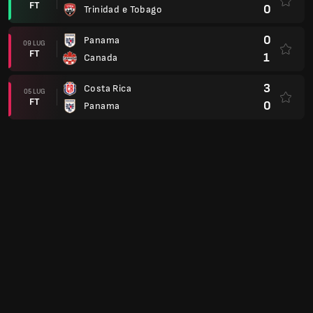
FT
0
Trinidad e Tobago
0
Panama
09 LUG
FT
1
Canada
3
Costa Rica
05 LUG
FT
0
Panama