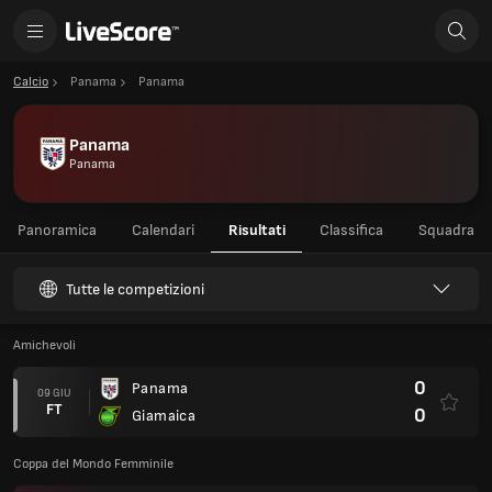
Calcio
Panama
Panama
Panama
Panama
Panoramica
Calendari
Risultati
Classifica
Squadra
Tutte le competizioni
Amichevoli
0
Panama
09 GIU
FT
0
Giamaica
Coppa del Mondo Femminile