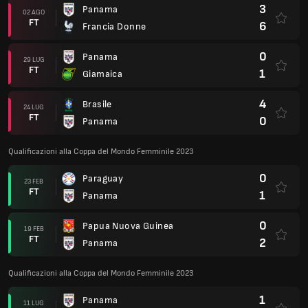
3
Panama
02 AGO
FT
6
Francia Donne
0
Panama
29 LUG
FT
1
Giamaica
4
Brasile
24 LUG
FT
0
Panama
Qualificazioni alla Coppa del Mondo Femminile 2023
0
Paraguay
23 FEB
FT
1
Panama
0
Papua Nuova Guinea
19 FEB
FT
2
Panama
Qualificazioni alla Coppa del Mondo Femminile 2023
1
Panama
11 LUG