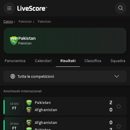
Calcio
Pakistan
Pakistan
Pakistan
Pakistan
Panoramica
Calendari
Risultati
Classifica
Squadra
Tutte le competizioni
Amichevoli internazionali
2
Pakistan
10 GIU
FT
0
Afghanistan
0
Afghanistan
07 GIU
FT
2
Pakistan