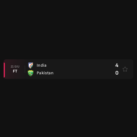
4
India
21 GIU
FT
0
Pakistan