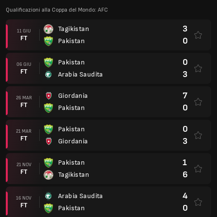
Qualificazioni alla Coppa del Mondo: AFC
3
Tagikistan
11 GIU
FT
0
Pakistan
0
Pakistan
06 GIU
FT
3
Arabia Saudita
7
Giordania
26 MAR
FT
0
Pakistan
0
Pakistan
21 MAR
FT
3
Giordania
1
Pakistan
21 NOV
FT
6
Tagikistan
4
Arabia Saudita
16 NOV
FT
0
Pakistan