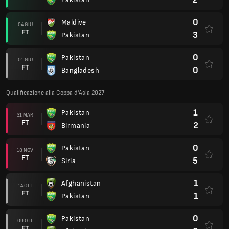
0
Maldive
04 GIU
FT
3
Pakistan
0
Pakistan
01 GIU
FT
0
Bangladesh
Qualificazione alla Coppa d'Asia 2027
1
Pakistan
31 MAR
FT
2
Birmania
0
Pakistan
18 NOV
FT
5
Siria
1
Afghanistan
14 OTT
FT
1
Pakistan
0
Pakistan
09 OTT
FT