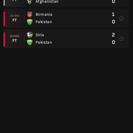
0
Afghanistan
1
Birmania
10 GIU
FT
0
Pakistan
2
Siria
25 MAR
FT
0
Pakistan