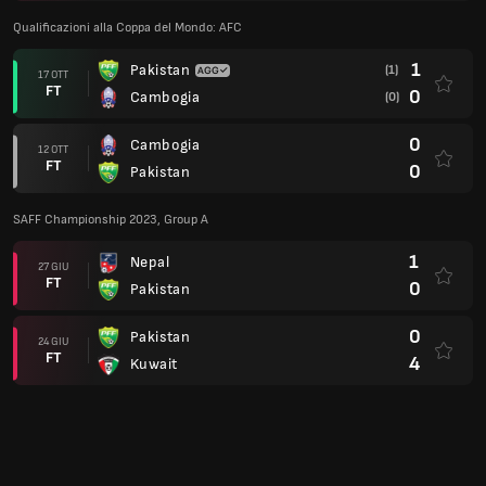
Qualificazioni alla Coppa del Mondo: AFC
1
Pakistan
(1)
17 OTT
FT
0
Cambogia
(0)
0
Cambogia
12 OTT
FT
0
Pakistan
SAFF Championship 2023, Group A
1
Nepal
27 GIU
FT
0
Pakistan
0
Pakistan
24 GIU
FT
4
Kuwait