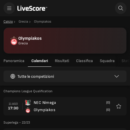
Calcio
Grecia
Olympiakos
Olympiakos
Grecia
Panoramica
Calendari
Risultati
Classifica
Squadra
Stati
Tutte le competizioni
Champions League Qualification
NEC Nimega
(0)
11 AGO
17:30
Olympiakos
(0)
Preferi
Superlega - 22/23