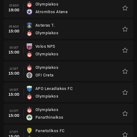
Olympiakos
22 AGO
19:00
Atromitos Atene
Preferi
Asteras T.
29 AGO
15:00
Olympiakos
Preferi
Volos NPS
05 SET
15:00
Olympiakos
Preferi
Olympiakos
12 SET
15:00
OFI Creta
Preferi
APO Levadiakos FC
19 SET
15:00
Olympiakos
Preferi
Olympiakos
10 OTT
15:00
Panathinaikos
Preferi
Panetolikos FC
17 OTT
15:00