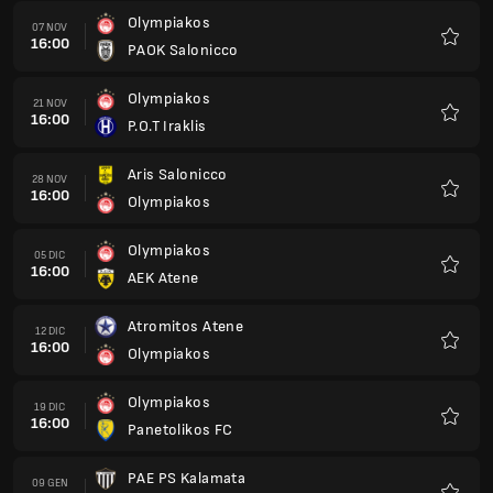
Olympiakos
07 NOV
16:00
PAOK Salonicco
Preferi
Olympiakos
21 NOV
16:00
P.O.T Iraklis
Preferi
Aris Salonicco
28 NOV
16:00
Olympiakos
Preferi
Olympiakos
05 DIC
16:00
AEK Atene
Preferi
Atromitos Atene
12 DIC
16:00
Olympiakos
Preferi
Olympiakos
19 DIC
16:00
Panetolikos FC
Preferi
PAE PS Kalamata
09 GEN