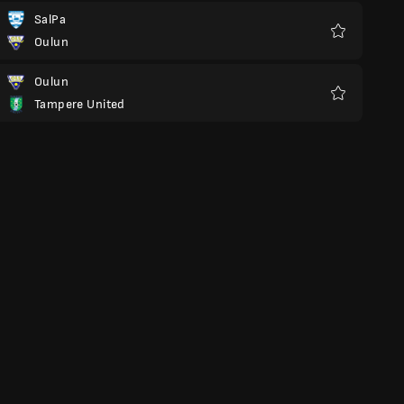
SalPa
Oulun
Preferiti
Oulun
Tampere United
Preferiti