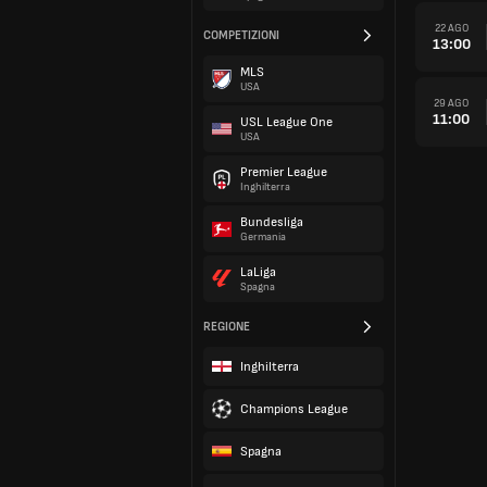
22 AGO
COMPETIZIONI
13:00
MLS
USA
29 AGO
11:00
USL League One
USA
Premier League
Inghilterra
Bundesliga
Germania
LaLiga
Spagna
REGIONE
Inghilterra
Champions League
Spagna