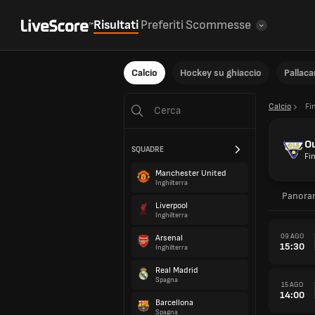
Risultati
Preferiti
Scommesse
Calcio
Hockey su ghiaccio
Pallac
Calcio
Fi
O
SQUADRE
Fi
Manchester United
Inghilterra
Panora
Liverpool
Inghilterra
09 AGO
Arsenal
15:30
Inghilterra
Real Madrid
Spagna
15 AGO
14:00
Barcellona
Spagna