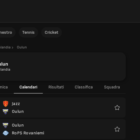
anestro
Tennis
Cricket
nlandia
Oulun
ulun
nlandia
mica
Calendari
Risultati
Classifica
Squadra
Jazz
Oulun
Preferiti
Oulun
RoPS Rovaniemi
Preferiti