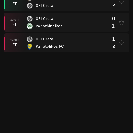
FT
2
OFI Creta
0
OFI Creta
20 OTT
FT
1
Panathinaikos
1
OFI Creta
29 SET
FT
2
Panetolikos FC