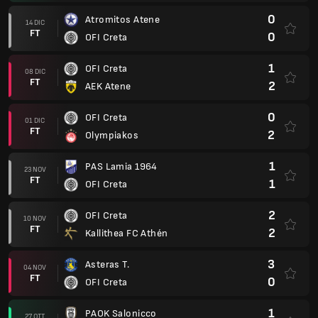
0
Atromitos Atene
14 DIC
FT
0
OFI Creta
1
OFI Creta
08 DIC
FT
2
AEK Atene
0
OFI Creta
01 DIC
FT
2
Olympiakos
1
PAS Lamia 1964
23 NOV
FT
1
OFI Creta
2
OFI Creta
10 NOV
FT
2
Kallithea FC Athén
3
Asteras T.
04 NOV
FT
0
OFI Creta
1
PAOK Salonicco
27 OTT