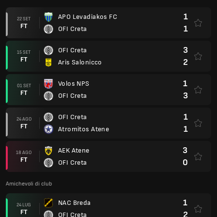
1
APO Levadiakos FC
22 SET
FT
1
OFI Creta
3
OFI Creta
15 SET
FT
2
Aris Salonicco
1
Volos NPS
01 SET
FT
3
OFI Creta
1
OFI Creta
24 AGO
FT
1
Atromitos Atene
3
AEK Atene
18 AGO
FT
0
OFI Creta
Amichevoli di club
1
NAC Breda
24 LUG
FT
2
OFI Creta