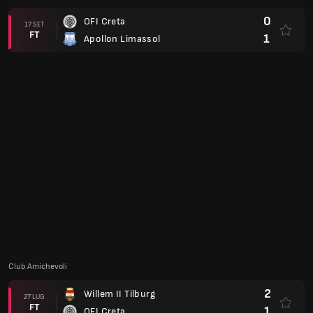
0
OFI Creta
17 SET
FT
1
Apollon Limassol
Club Amichevoli
2
Willem II Tilburg
27 LUG
FT
1
OFI Creta