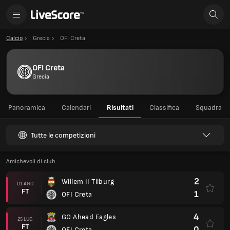
Calcio
Grecia
OFI Creta
OFI Creta
Grecia
Panoramica
Calendari
Risultati
Classifica
Squadra
Tutte le competizioni
Amichevoli di club
2
Willem II Tilburg
01 AGO
FT
1
OFI Creta
4
GO Ahead Eagles
25 LUG
FT
0
OFI Creta