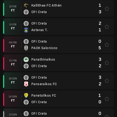
1
Kallithea FC Athén
22 FEB
FT
3
OFI Creta
2
OFI Creta
15 FEB
FT
1
Asteras T.
0
OFI Creta
08 FEB
FT
5
PAOK Salonicco
3
Panathinaikos
01 FEB
FT
2
OFI Creta
3
OFI Creta
25 GEN
FT
2
Panseraikos FC
1
Panetolikos FC
19 GEN
FT
0
OFI Creta
0
OFI Creta
13 GEN