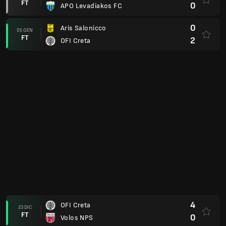
FT
0
APO Levadiakos FC
0
Aris Salonicco
05 GEN
FT
2
OFI Creta
4
OFI Creta
23 DIC
FT
0
Volos NPS