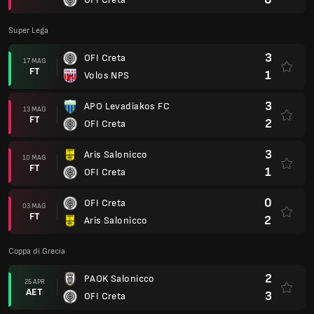
Super Lega
3
OFI Creta
17 MAG
FT
1
Volos NPS
3
APO Levadiakos FC
13 MAG
FT
2
OFI Creta
3
Aris Salonicco
10 MAG
FT
1
OFI Creta
0
OFI Creta
03 MAG
FT
2
Aris Salonicco
Coppa di Grecia
2
PAOK Salonicco
25 APR
AET
3
OFI Creta