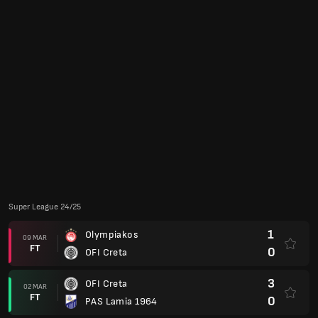
Super League 24/25
1
Olympiakos
09 MAR
FT
0
OFI Creta
3
OFI Creta
02 MAR
FT
0
PAS Lamia 1964