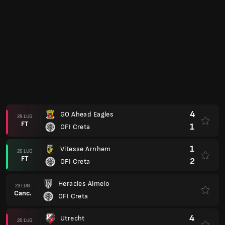
4
GO Ahead Eagles
29 LUG
FT
1
OFI Creta
1
Vitesse Arnhem
26 LUG
FT
2
OFI Creta
Heracles Almelo
23 LUG
Canc.
OFI Creta
4
Utrecht
20 LUG