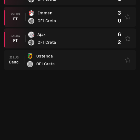
3
Emmen
25 LUG
FT
0
OFI Creta
6
Ajax
22 LUG
FT
2
OFI Creta
Ostenda
21 LUG
Canc.
OFI Creta