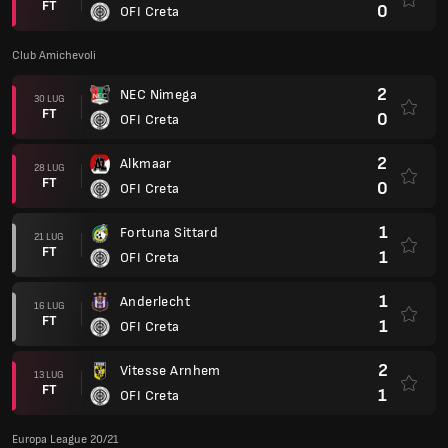
FT
0
OFI Creta
Club Amichevoli
2
NEC Nimega
30 LUG
FT
0
OFI Creta
2
Alkmaar
28 LUG
FT
0
OFI Creta
1
Fortuna Sittard
21 LUG
FT
1
OFI Creta
1
Anderlecht
16 LUG
FT
1
OFI Creta
2
Vitesse Arnhem
13 LUG
FT
1
OFI Creta
Europa League 20/21