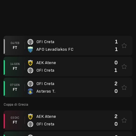
1
OFI Creta
04 FEB
FT
1
APO Levadiakos FC
0
AEK Atene
14 GEN
FT
1
OFI Creta
2
OFI Creta
07 GEN
FT
0
Asteras T.
Coppa di Grecia
2
AEK Atene
03 DIC
FT
0
OFI Creta