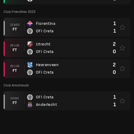
Club Friendlies 2023
1
Fiorentina
12 AGO
FT
1
OFI Creta
2
Utrecht
29 LUG
FT
0
OFI Creta
2
Heerenveen
20 LUG
FT
0
OFI Creta
Club Amichevoli
1
OFI Creta
03 DIC
FT
1
Anderlecht