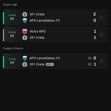
Super Lega
2
OFI Creta
18 APR
FT
0
APO Levadiakos FC
1
Volos NPS
05 APR
FT
1
OFI Creta
Coppa di Grecia
0
APO Levadiakos FC
(1)
11 FEB
FT
1
OFI Creta
(2)