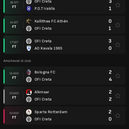
3
OFI Creta
28 OTT
FT
1
P.O.T Iraklis
0
Kallithea FC Athén
24 SET
FT
1
OFI Creta
3
OFI Creta
17 SET
FT
0
AO Kavala 1965
Amichevoli di club
2
Bologna FC
16 AGO
FT
4
OFI Creta
2
Alkmaar
03 AGO
FT
2
OFI Creta
2
Sparta Rotterdam
02 AGO
FT
0
OFI Creta