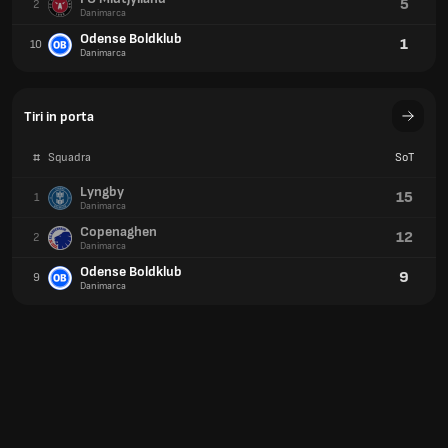
5
2
Danimarca
Odense Boldklub
1
10
Danimarca
Tiri in porta
#
Squadra
SoT
Lyngby
15
1
Danimarca
Copenaghen
12
2
Danimarca
Odense Boldklub
9
9
Danimarca