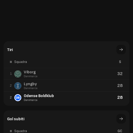
Tiri
#
Squadra
S
Viborg
32
1
Danimarca
Lyngby
28
2
Danimarca
Odense Boldklub
28
2
Danimarca
Gol subiti
#
Squadra
GC