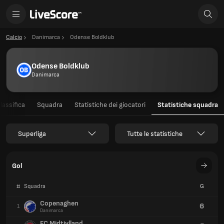
Calcio
Danimarca
Odense Boldklub
Odense Boldklub
Danimarca
lassifica
Squadra
Statistiche dei giocatori
Statistiche squadra
Superliga
Tutte le statistiche
Gol
#
Squadra
G
Copenaghen
6
1
Danimarca
FC Midtjylland