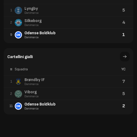
Lyngby
5
1
Danimarca
Silkeborg
4
2
Danimarca
Odense Boldklub
1
9
Danimarca
Cartellini gialli
#
Squadra
YC
Brøndby IF
7
1
Danimarca
Viborg
5
2
Danimarca
Odense Boldklub
2
11
Danimarca