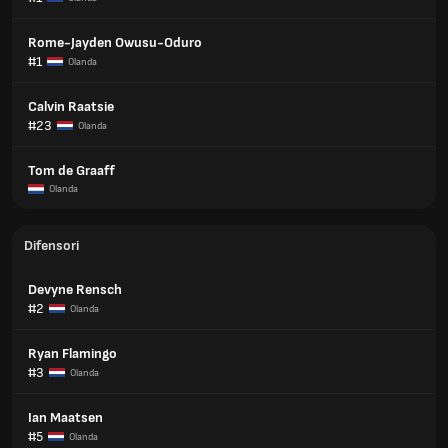
Rome-Jayden Owusu-Oduro
#1
Olanda
Calvin Raatsie
#23
Olanda
Tom de Graaff
Olanda
Difensori
Devyne Rensch
#2
Olanda
Ryan Flamingo
#3
Olanda
Ian Maatsen
#5
Olanda