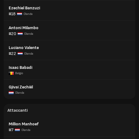
Ezechiel Banzuzi
#18
Olanda
Antoni Milambo
#20
Olanda
Luciano Valente
#22
Olanda
Isaac Babadi
Belgio
Gjivai Zechiël
Olanda
Attaccanti
Million Manhoef
#7
Olanda