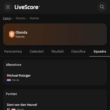
Calcio
Olanda
Olanda
Olanda
Olanda
Panoramica
Calendari
Risultati
Classifica
Squadra
Allenatore
Michael Reiziger
Olanda
Portieri
Dani van den Heuvel
#1
Olanda