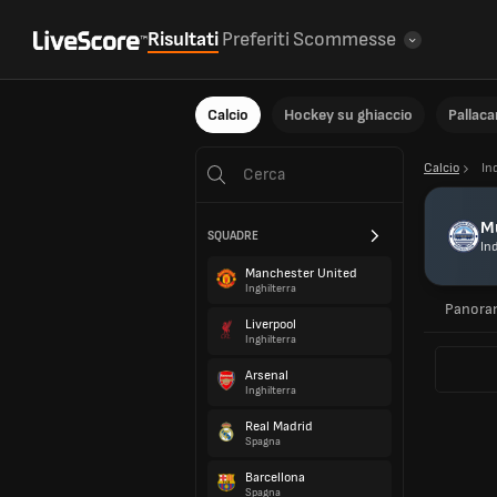
Risultati
Preferiti
Scommesse
Calcio
Hockey su ghiaccio
Pallac
Calcio
In
M
SQUADRE
In
Manchester United
Inghilterra
Panora
Liverpool
Inghilterra
Arsenal
Inghilterra
Real Madrid
Spagna
Barcellona
Spagna