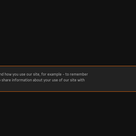
and how you use our site, for example - to remember
o share information about your use of our site with
lcio, cricket, tennis, basket, hockey e altro ancora. LiveScore è la soluzione ideale per 
etizioni sportive di tutto il mondo in tempo reale, tra cui Primera Division, Liga MX, Pr