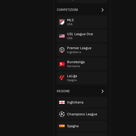
COMPETIZIONI
MLS
USA
USL League One
USA
Premier League
Inghilterra
Bundesliga
Germania
LaLiga
Spagna
REGIONE
Inghilterra
Champions League
Spagna