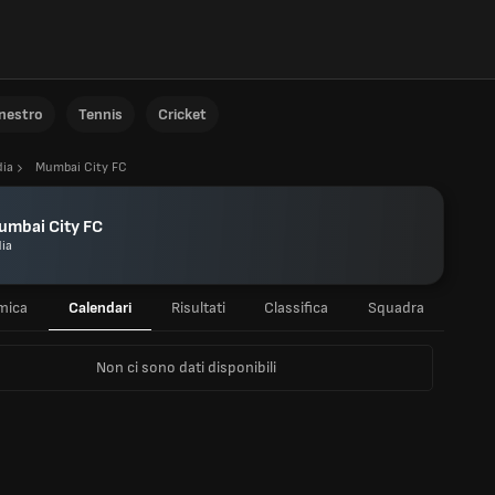
anestro
Tennis
Cricket
dia
Mumbai City FC
umbai City FC
dia
mica
Calendari
Risultati
Classifica
Squadra
Non ci sono dati disponibili