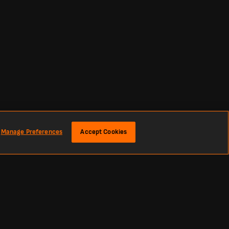
Manage Preferences
Accept Cookies
gli ultimi risultati e le notizie di calcio da tutto il mondo. Classifiche,
imera A, Copa Libertadores, Premier League, La Liga e le più grandi