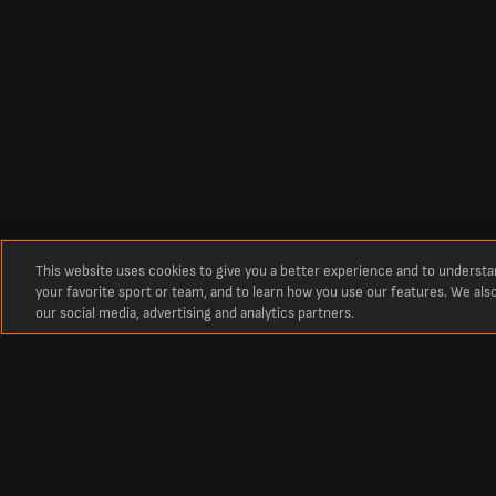
This website uses cookies to give you a better experience and to underst
your favorite sport or team, and to learn how you use our features. We als
our social media, advertising and analytics partners.
Circa
Risultati in tempo reale delle partite di calcio su LiveScore
La destinazione numero uno per i punteggi in tempo reale delle partite di ca
partite e punteggi aggiornati di tutti i principali campionati e delle comp
competizioni europee come la Champions League e l'Europa League.