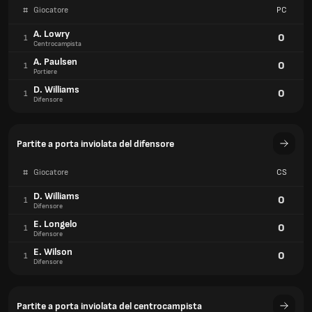
#
Giocatore
PC
A. Lowry
0
1
Centrocampista
A. Paulsen
0
1
Portiere
D. Williams
0
1
Difensore
Partite a porta inviolata del difensore
#
Giocatore
CS
D. Williams
0
1
Difensore
E. Longelo
0
1
Difensore
E. Wilson
0
1
Difensore
Partite a porta inviolata del centrocampista