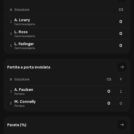
#
Giocatore
CS
A. Lowry
0
1
Centrocampista
L. Ross
0
1
Centrocampista
L. Fadinger
0
1
Centrocampista
Partite a porta inviolata
#
Giocatore
CS
P
A. Paulsen
0
1
1
Portiere
M. Connelly
0
0
2
Portiere
Parate (%)