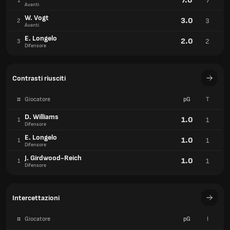
7.0
7
1
Avanti
W. Vogt
3.0
3
2
Avanti
E. Longelo
2.0
2
3
Difensore
Contrasti riusciti
#
Giocatore
pG
T
D. Williams
1.0
1
1
Difensore
E. Longelo
1.0
1
1
Difensore
J. Girdwood-Reich
1.0
1
1
Difensore
Intercettazioni
#
Giocatore
pG
I