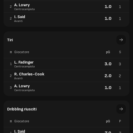
A. Lowry
1.0
1
2
Centrocampista
I. Said
1.0
1
2
Avanti
Tiri
#
Giocatore
pG
S
L. Fadinger
3.0
3
1
Centrocampista
R. Charles-Cook
2.0
2
2
Avanti
A. Lowry
1.0
1
3
Centrocampista
Dribbling riusciti
#
Giocatore
pG
P
I. Said