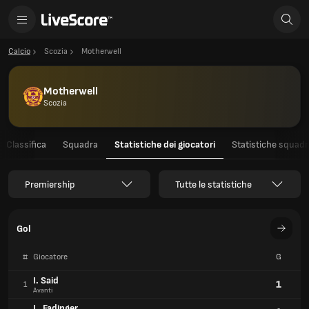
Calcio
Scozia
Motherwell
Motherwell
Scozia
Classifica
Squadra
Statistiche dei giocatori
Statistiche squadr
Premiership
Tutte le statistiche
Gol
#
Giocatore
G
I. Said
1
1
Avanti
L. Fadinger