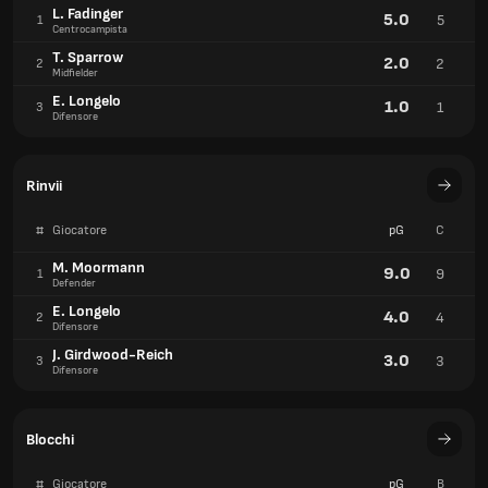
L. Fadinger
5.0
5
1
Centrocampista
T. Sparrow
2.0
2
2
Midfielder
E. Longelo
1.0
1
3
Difensore
Rinvii
#
Giocatore
pG
C
M. Moormann
9.0
9
1
Defender
E. Longelo
4.0
4
2
Difensore
J. Girdwood-Reich
3.0
3
3
Difensore
Blocchi
#
Giocatore
pG
B