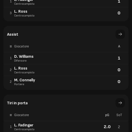
1
1
Centrocampista
L. Ross
0
3
Centrocampista
Assist
#
Giocatore
A
D. Williams
1
1
Difensore
L. Ross
0
2
Centrocampista
M. Connelly
0
2
Portiere
Tiri in porta
#
Giocatore
pG
SoT
L. Fadinger
2.0
2
1
Centrocampista