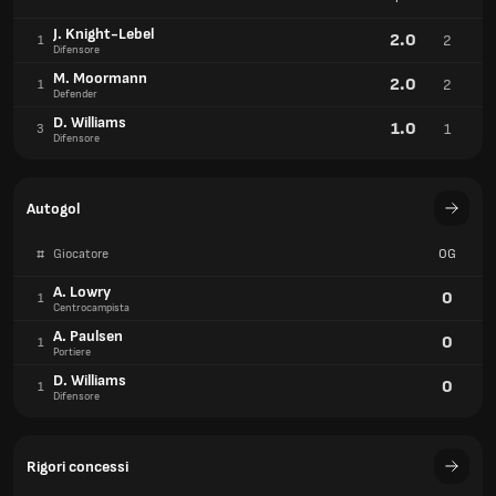
J. Knight-Lebel
2.0
2
1
Difensore
M. Moormann
2.0
2
1
Defender
D. Williams
1.0
1
3
Difensore
Autogol
#
Giocatore
OG
A. Lowry
0
1
Centrocampista
A. Paulsen
0
1
Portiere
D. Williams
0
1
Difensore
Rigori concessi