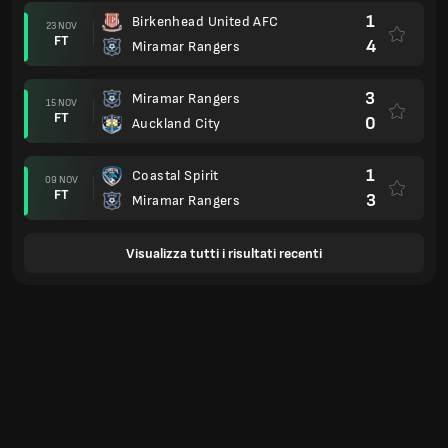
1
Birkenhead United AFC
23 NOV
FT
4
Miramar Rangers
3
Miramar Rangers
15 NOV
FT
0
Auckland City
1
Coastal Spirit
09 NOV
FT
3
Miramar Rangers
Visualizza tutti i risultati recenti