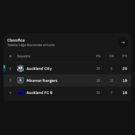
Classifica
Tabella Lega Nazionale attuale
#
Squadra
PG
DR
PTI
Auckland City
20
2
10
5
Miramar Rangers
19
3
10
11
Auckland FC B
18
4
10
7