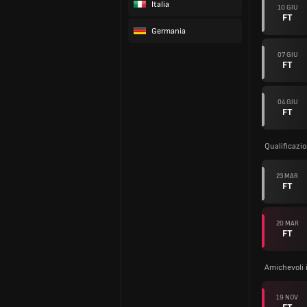
Italia
10 GIU
FT
Germania
07 GIU
FT
04 GIU
FT
Qualificazi
23 MAR
FT
20 MAR
FT
Amichevoli 
19 NOV