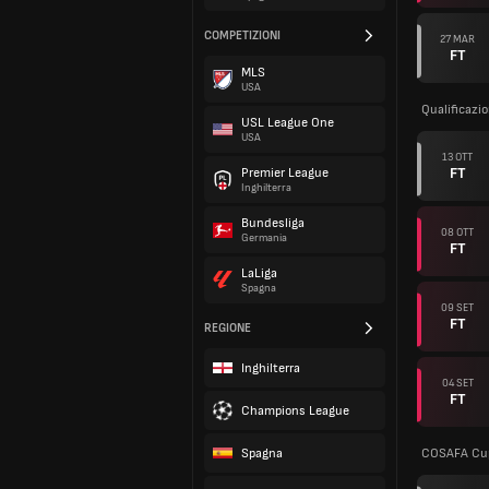
COMPETIZIONI
27 MAR
FT
MLS
USA
Qualificazi
USL League One
USA
13 OTT
FT
Premier League
Inghilterra
Bundesliga
08 OTT
Germania
FT
LaLiga
Spagna
09 SET
FT
REGIONE
Inghilterra
04 SET
FT
Champions League
Spagna
COSAFA Cup