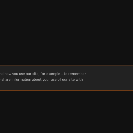
and how you use our site, for example - to remember
o share information about your use of our site with
lcio, cricket, tennis, basket, hockey e altro ancora. LiveScore è la soluzione ideale per 
etizioni sportive di tutto il mondo in tempo reale, tra cui Primera Division, Liga MX, Pr