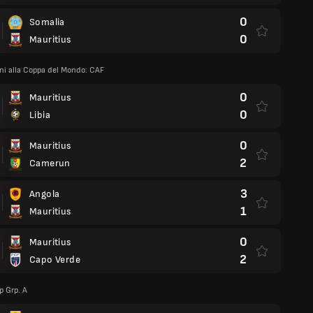
0
Somalia
0
Mauritius
oni alla Coppa del Mondo: CAF
0
Mauritius
0
Libia
0
Mauritius
2
Camerun
3
Angola
1
Mauritius
0
Mauritius
2
Capo Verde
 Grp. A