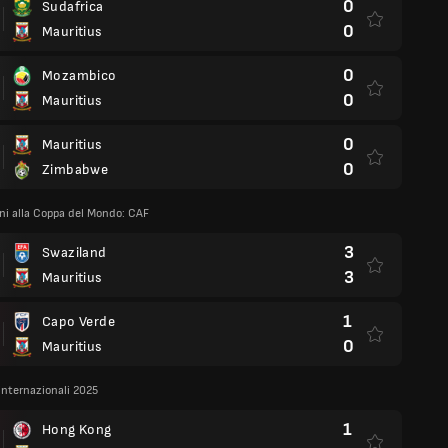
0
Sudafrica
0
Mauritius
0
Mozambico
0
Mauritius
0
Mauritius
0
Zimbabwe
oni alla Coppa del Mondo: CAF
3
Swaziland
3
Mauritius
1
Capo Verde
0
Mauritius
internazionali 2025
1
Hong Kong