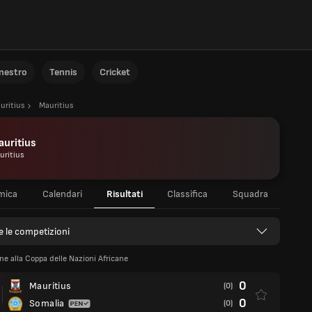
anestro
Tennis
Cricket
uritius
Mauritius
uritius
uritius
mica
Calendari
Risultati
Classifica
Squadra
e le competizioni
ne alla Coppa delle Nazioni Africane
0
Mauritius
(0)
0
Somalia
(0)