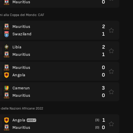
0
Mauritius
oni alla Coppa del Mondo: CAF
2
Mauritius
1
Swaziland
2
Libia
1
Mauritius
0
Mauritius
0
Angola
3
Camerun
0
Mauritius
delle Nazioni Africane 2022
1
Angola
(3)
0
Mauritius
(0)