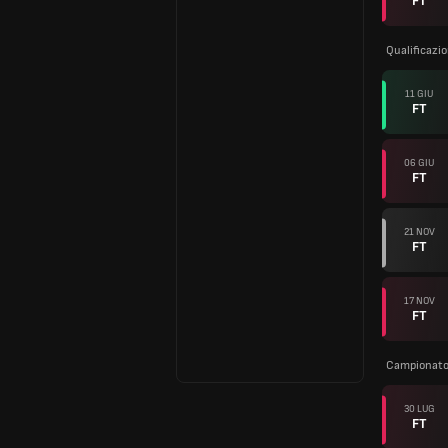
FT
Qualificazi
11 GIU
FT
06 GIU
FT
21 NOV
FT
17 NOV
FT
Campionato 
30 LUG
FT