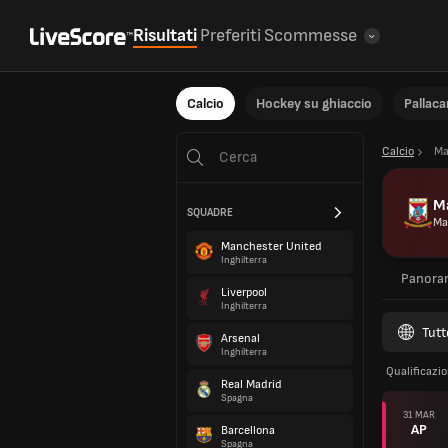
Risultati
Preferiti
Scommesse
Calcio
Hockey su ghiaccio
Pallac
Calcio
Ma
Ma
SQUADRE
Ma
Manchester United
Inghilterra
Panora
Liverpool
Inghilterra
Tutt
Arsenal
Inghilterra
Qualificazio
Real Madrid
Spagna
31 MAR
AP
Barcellona
Spagna