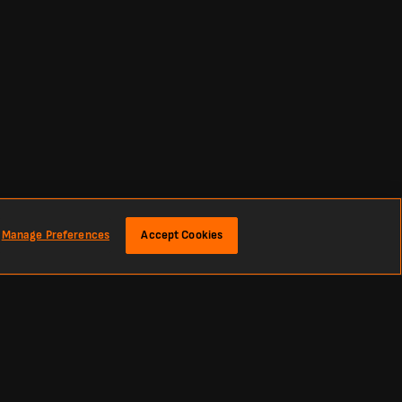
Manage Preferences
Accept Cookies
gli ultimi risultati e le notizie di calcio da tutto il mondo. Classifiche,
imera A, Copa Libertadores, Premier League, La Liga e le più grandi