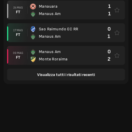
1
Manauara
24 MAG
FT
1
Manaus Am
0
Sao Raimundo EC RR
17 MAG
FT
1
Manaus Am
0
Manaus Am
09 MAG
FT
2
Monte Roraima
Visualizza tutti i risultati recenti