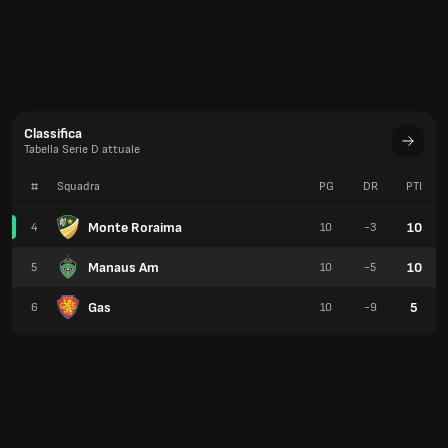
Classifica
Tabella Serie D attuale
#
Squadra
PG
DR
PTI
Monte Roraima
10
4
10
-3
Manaus Am
10
5
10
-5
Gas
5
6
10
-9