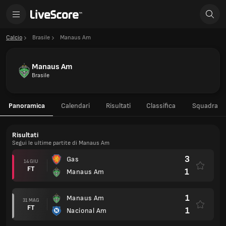
Calcio
Brasile
Manaus Am
Manaus Am
Brasile
Panoramica
Calendari
Risultati
Classifica
Squadra
Risultati
Segui le ultime partite di Manaus Am
3
Gas
14 GIU
FT
1
Manaus Am
1
Manaus Am
31 MAG
FT
1
Nacional Am