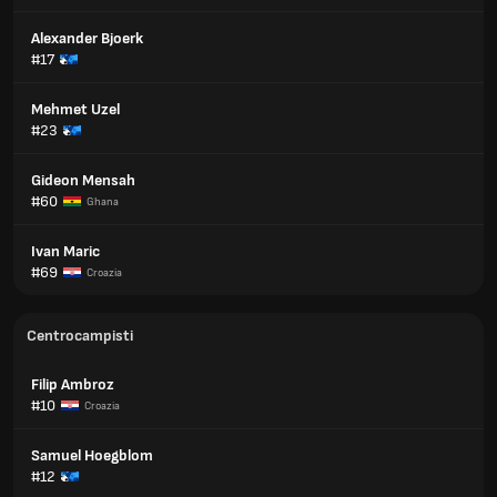
Alexander Bjoerk
#17
Mehmet Uzel
#23
Gideon Mensah
#60
Ghana
Ivan Maric
#69
Croazia
Centrocampisti
Filip Ambroz
#10
Croazia
Samuel Hoegblom
#12