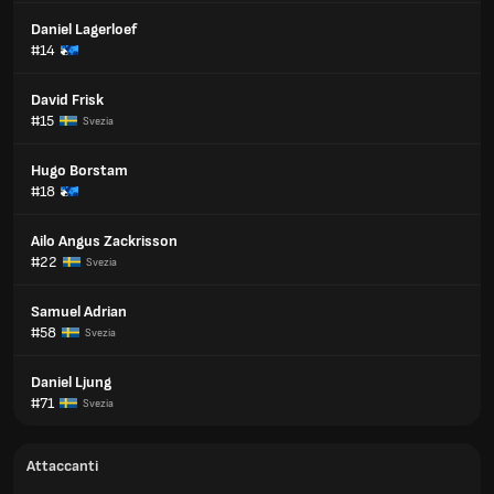
Daniel Lagerloef
#14
David Frisk
#15
Svezia
Hugo Borstam
#18
Ailo Angus Zackrisson
#22
Svezia
Samuel Adrian
#58
Svezia
Daniel Ljung
#71
Svezia
Attaccanti