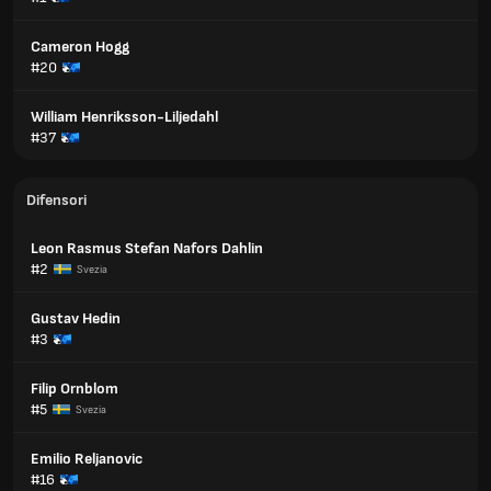
Cameron Hogg
#20
William Henriksson-Liljedahl
#37
Difensori
Leon Rasmus Stefan Nafors Dahlin
#2
Svezia
Gustav Hedin
#3
Filip Ornblom
#5
Svezia
Emilio Reljanovic
#16