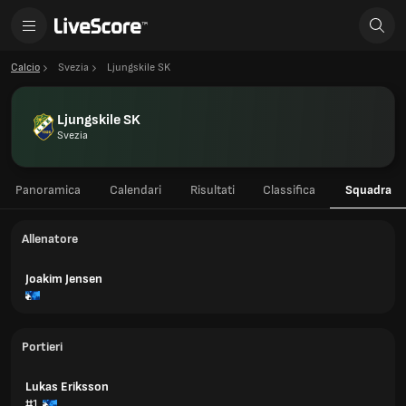
Calcio
Svezia
Ljungskile SK
Ljungskile SK
Svezia
Panoramica
Calendari
Risultati
Classifica
Squadra
Allenatore
Joakim Jensen
Portieri
Lukas Eriksson
#1