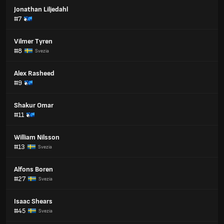
Jonathan Liljedahl
#7
Vilmer Tyren
#8
Svezia
Alex Rasheed
#9
Shakur Omar
#11
William Nilsson
#13
Svezia
Alfons Boren
#27
Svezia
Isaac Shears
#45
Svezia