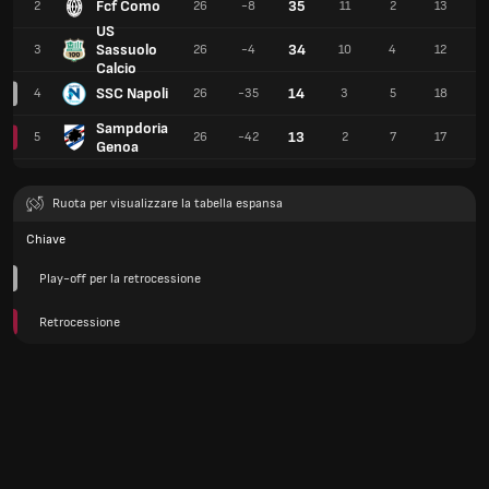
Fcf Como
35
2
26
-8
11
2
13
3
US
Sassuolo
34
3
26
-4
10
4
12
4
Calcio
SSC Napoli
14
4
26
-35
3
5
18
1
Sampdoria
13
5
26
-42
2
7
17
1
Genoa
Ruota per visualizzare la tabella espansa
Chiave
Play-off per la retrocessione
Retrocessione