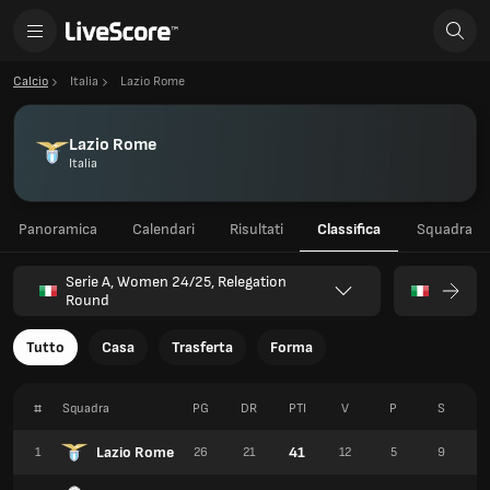
Calcio
Italia
Lazio Rome
Lazio Rome
Italia
Panoramica
Calendari
Risultati
Classifica
Squadra
Serie A, Women 24/25, Relegation
Round
Tutto
Casa
Trasferta
Forma
#
Squadra
PG
DR
PTI
V
P
S
P
Lazio Rome
41
1
26
21
12
5
9
5