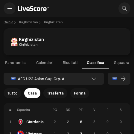
Calcio
Kirghizistan
Kirghizistan
Kirghizistan
Kirghizistan
Panoramica
Calendari
Risultati
Classifica
Squadra
AFC U23 Asian Cup Grp. A
Tutto
Casa
Trasferta
Forma
#
Squadra
PG
DR
PTI
V
P
S
P
Giordania
6
1
2
2
2
0
0
Vietnam
3
2
1
2
1
0
0