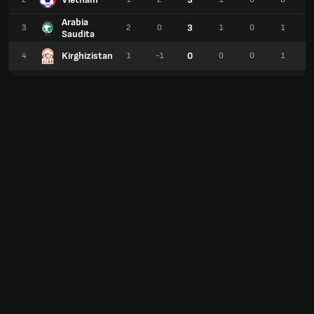
Arabia
3
3
2
0
1
0
1
Saudita
Kirghizistan
0
4
1
-1
0
0
1