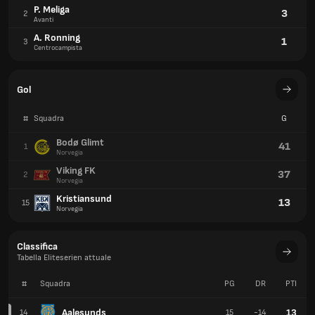
P. Meliga
3
2
Avanti
A. Ronning
1
3
Centrocampista
Gol
#
Squadra
G
Bodø Glimt
41
1
Norvegia
Viking FK
37
2
Norvegia
Kristiansund
13
15
Norvegia
Classifica
Tabella Eliteserien attuale
#
Squadra
PG
DR
PTI
Aalesunds
13
14
15
-14