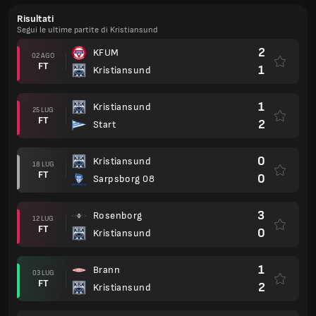
Risultati
Segui le ultime partite di Kristiansund
2
KFUM
02 AGO
FT
1
Kristiansund
1
Kristiansund
25 LUG
FT
2
Start
0
Kristiansund
18 LUG
FT
0
Sarpsborg 08
3
Rosenborg
12 LUG
FT
0
Kristiansund
1
Brann
03 LUG
FT
2
Kristiansund