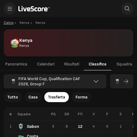
Calcio
Kenya
Kenya
Kenya
Kenya
Panoramica
Calendari
Risultati
Classifica
Squadra
FIFA World Cup, Qualification CAF
2026, Group F
Tutto
Casa
Trasferta
Forma
#
Squadra
PG
DR
PTI
V
P
S
PT
Gabon
12
1
5
6
4
0
1
12
Costa