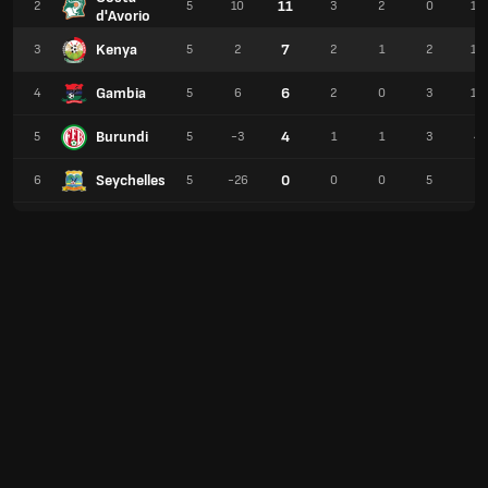
11
2
5
10
3
2
0
10
d'Avorio
Kenya
7
3
5
2
2
1
2
10
Gambia
6
4
5
6
2
0
3
14
Burundi
4
5
5
-3
1
1
3
4
Seychelles
0
6
5
-26
0
0
5
1