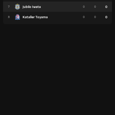
Jubilo Iwata
0
7
0
0
Kataller Toyama
0
8
0
0