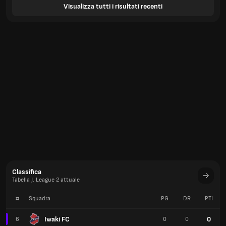
Visualizza tutti i risultati recenti
Classifica
Tabella J. League 2 attuale
#
Squadra
PG
DR
PTI
Iwaki FC
0
6
0
0