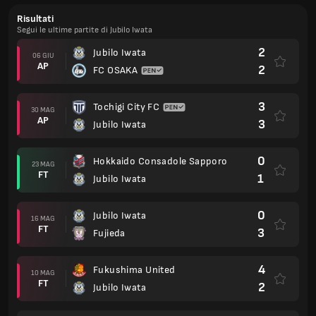
Risultati
Segui le ultime partite di Jubilo Iwata
2
Jubilo Iwata
06 GIU
AP
2
FC OSAKA
3
Tochigi City FC
30 MAG
AP
3
Jubilo Iwata
0
Hokkaido Consadole Sapporo
23 MAG
FT
1
Jubilo Iwata
0
Jubilo Iwata
16 MAG
FT
3
Fujieda
4
Fukushima United
10 MAG
FT
2
Jubilo Iwata