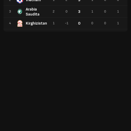
Arabia
3
3
2
0
1
0
1
Saudita
Kirghizistan
0
4
1
-1
0
0
1