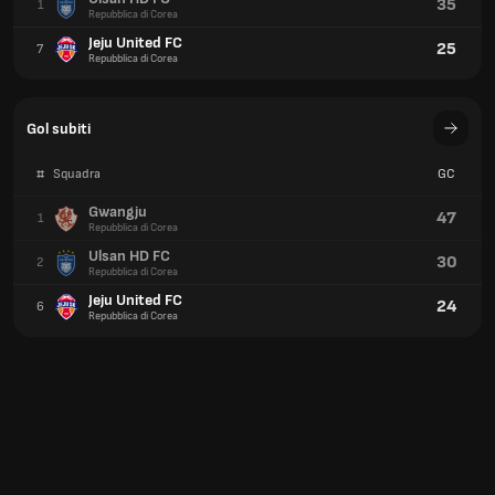
35
1
Repubblica di Corea
Jeju United FC
25
7
Repubblica di Corea
Gol subiti
#
Squadra
GC
Gwangju
47
1
Repubblica di Corea
Ulsan HD FC
30
2
Repubblica di Corea
Jeju United FC
24
6
Repubblica di Corea