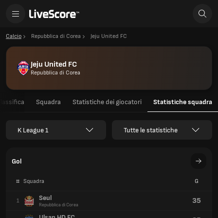
Calcio
Repubblica di Corea
Jeju United FC
Jeju United FC
Repubblica di Corea
lassifica
Squadra
Statistiche dei giocatori
Statistiche squadra
K League 1
Tutte le statistiche
Gol
#
Squadra
G
Seul
35
1
Repubblica di Corea
Ulsan HD FC