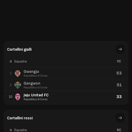
Cartellini gialli
#
Squadra
YC
Gwangju
53
1
Repubblica di Corea
Gangwon
51
2
Repubblica di Corea
Jeju United FC
33
10
Repubblica di Corea
Cartellini rossi
#
Squadra
RC