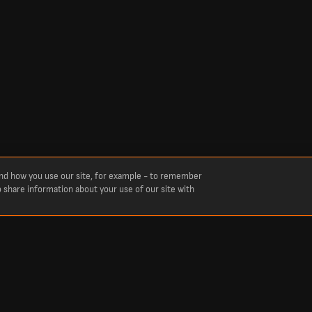
and how you use our site, for example - to remember
o share information about your use of our site with
lcio, cricket, tennis, basket, hockey e altro ancora. LiveScore è la soluzione ideale per 
etizioni sportive di tutto il mondo in tempo reale, tra cui Primera Division, Liga MX, Pr