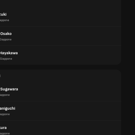
zuki
appone
 Osako
Giappone
 Hayakawa
Giappone
i
i Sugawara
iappone
aniguchi
iappone
kura
iappone