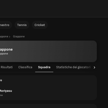
anestro
Tennis
Cricket
appone
Giappone
iappone
appone
Risultati
Classifica
Squadra
Statistiche dei giocatori
Statist
re
Moriyasu
one