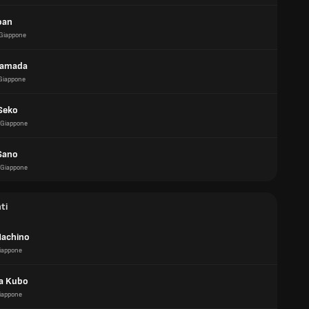
oan
Giappone
Kamada
Giappone
Seko
Giappone
Sano
Giappone
ti
Machino
iappone
a Kubo
iappone