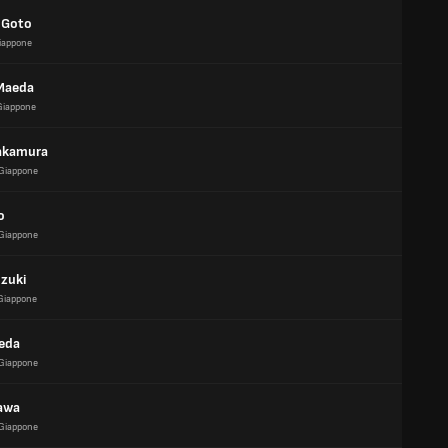
 Goto
iappone
Maeda
Giappone
akamura
Giappone
o
Giappone
uzuki
Giappone
eda
Giappone
awa
Giappone