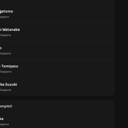
agatomo
iappone
i Watanabe
Giappone
to
Giappone
o Tomiyasu
Giappone
ke Suzuki
Giappone
ampisti
ka
iappone