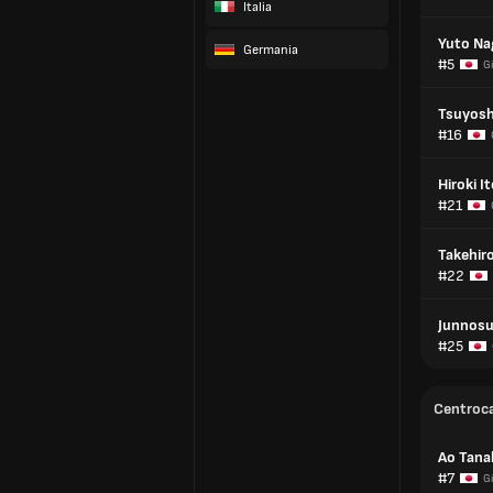
Italia
Yuto N
Germania
#5
G
Tsuyosh
#16
Hiroki I
#21
Takehir
#22
Junnosu
#25
Centroc
Ao Tana
#7
G