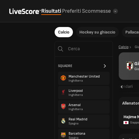
Risultati
Preferiti
Scommesse
Calcio
Hockey su ghiaccio
Pallac
Calcio
Gi
G
SQUADRE
Gi
Manchester United
Inghilterra
Panoramica
Calendari
Liverpool
Inghilterra
Allenato
Arsenal
Inghilterra
Hajime 
Real Madrid
Giapp
Spagna
Barcellona
Spagna