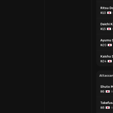
Ritsu D
#10
Daichi 
#15
Ayumu 
#20
Kaishu 
#24
Attaccan
Shuto 
#6
G
Takefus
#8
G