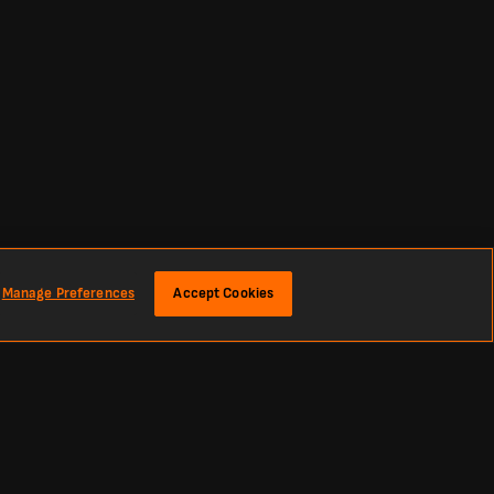
Manage Preferences
Accept Cookies
gli ultimi risultati e le notizie di calcio da tutto il mondo. Classifiche,
imera A, Copa Libertadores, Premier League, La Liga e le più grandi