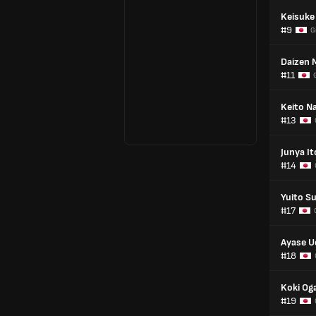
Keisuke
#9
G
Daizen 
#11
Keito N
#13
Junya It
#14
Yuito S
#17
Ayase U
#18
Koki Og
#19