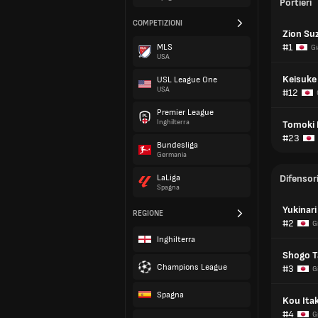
Portieri
COMPETIZIONI
Zion Su
#1
MLS
Gi
USA
Keisuke
USL League One
USA
#12
Premier League
Inghilterra
Tomoki
#23
Bundesliga
Germania
LaLiga
Difensor
Spagna
Yukinar
REGIONE
#2
G
Inghilterra
Shogo T
Champions League
#3
G
Spagna
Kou Ita
#4
G