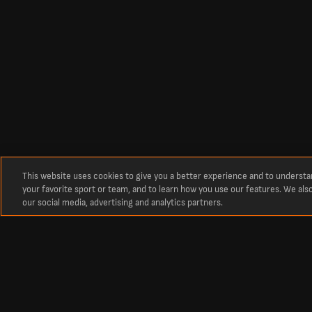
This website uses cookies to give you a better experience and to underst
your favorite sport or team, and to learn how you use our features. We als
our social media, advertising and analytics partners.
Circa
Risultati in tempo reale delle partite di calcio su LiveScore
La destinazione numero uno per i punteggi in tempo reale delle partite di ca
partite e punteggi aggiornati di tutti i principali campionati e delle comp
competizioni europee come la Champions League e l'Europa League.