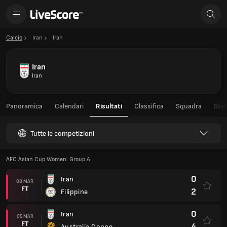
Calcio
Iran
Iran
Iran
Iran
Panoramica
Calendari
Risultati
Classifica
Squadra
Stat
Tutte le competizioni
AFC Asian Cup Women: Group A
0
Iran
08 MAR
FT
2
Filippine
0
Iran
05 MAR
FT
4
Australia Donne