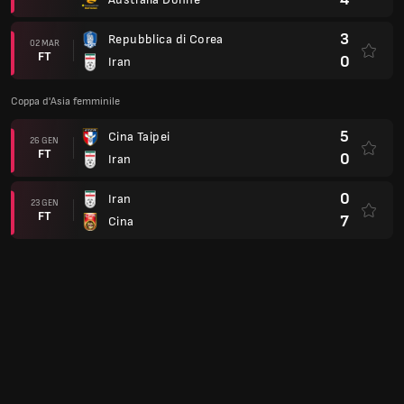
3
Repubblica di Corea
02 MAR
FT
0
Iran
Coppa d'Asia femminile
5
Cina Taipei
26 GEN
FT
0
Iran
0
Iran
23 GEN
FT
7
Cina