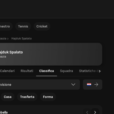
anestro
Tennis
Cricket
oazia
Hajduk Spalato
jduk Spalato
oazia
Calendari
Risultati
Classifica
Squadra
Statistiche dei giocator
ivisione
Casa
Trasferta
Forma
bella