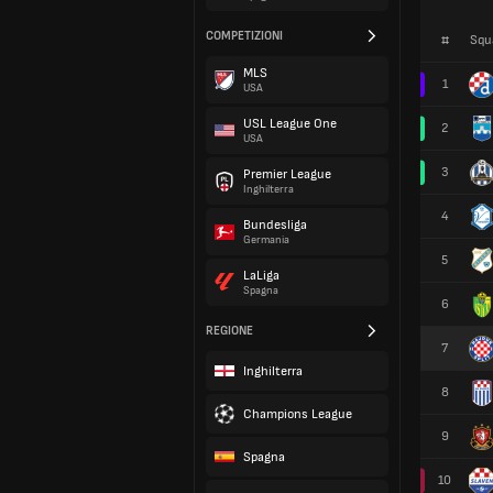
COMPETIZIONI
#
Squ
MLS
1
USA
USL League One
2
USA
3
Premier League
Inghilterra
4
Bundesliga
Germania
5
LaLiga
Spagna
6
REGIONE
7
Inghilterra
8
Champions League
9
Spagna
10