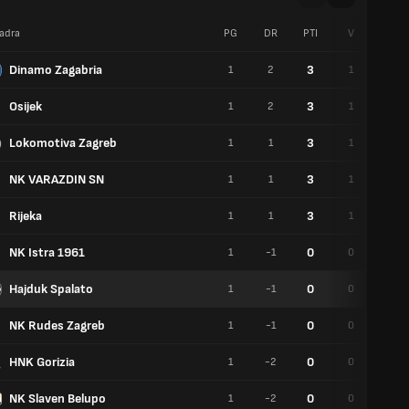
adra
PG
DR
PTI
V
P
Dinamo Zagabria
3
1
2
1
0
Osijek
3
1
2
1
0
Lokomotiva Zagreb
3
1
1
1
0
NK VARAZDIN SN
3
1
1
1
0
Rijeka
3
1
1
1
0
NK Istra 1961
0
1
-1
0
0
Hajduk Spalato
0
1
-1
0
0
NK Rudes Zagreb
0
1
-1
0
0
HNK Gorizia
0
1
-2
0
0
NK Slaven Belupo
0
1
-2
0
0