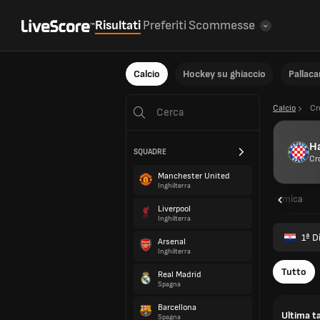
Risultati
Preferiti
Scommesse
Calcio
Hockey su ghiaccio
Pallac
Calcio
Cr
Ha
SQUADRE
Cr
Manchester United
Inghilterra
Panoramica
Liverpool
Inghilterra
1ª D
Arsenal
Inghilterra
Tutto
Real Madrid
Spagna
Barcellona
Ultima ta
Spagna