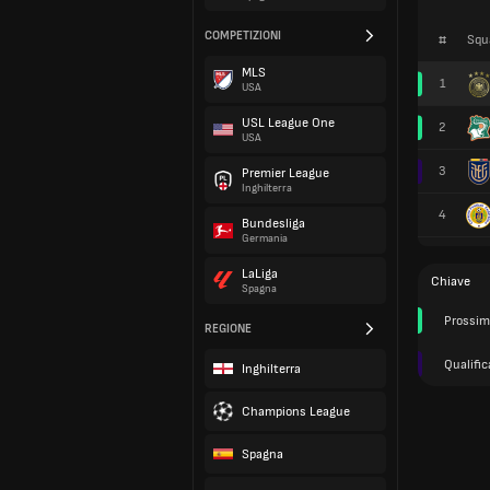
COMPETIZIONI
#
Squ
MLS
1
USA
USL League One
2
USA
3
Premier League
Inghilterra
4
Bundesliga
Germania
LaLiga
Chiave
Spagna
Prossim
REGIONE
Qualific
Inghilterra
Champions League
Spagna