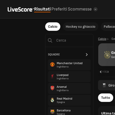
Risultati
Preferiti
Scommesse
Calcio
Hockey su ghiaccio
Pallac
Calcio
Ge
G
SQUADRE
Ge
Manchester United
Inghilterra
Panoramica
Liverpool
Inghilterra
Giro
Arsenal
Inghilterra
Tutto
Real Madrid
Spagna
Barcellona
Ultima ta
Spagna