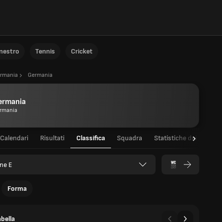
anestro
Tennis
Cricket
rmania
Germania
ermania
rmania
Calendari
Risultati
Classifica
Squadra
Statistiche dei giocator
ne E
Forma
bella