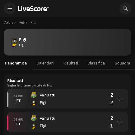
Calcio
Figi
Figi
Figi
Figi
Panoramica
Calendari
Risultati
Classifica
Squadra
Risultati
Segui le ultime partite di Figi
2
Vanuatu
09 GIU
FT
2
Figi
2
Vanuatu
06 GIU
FT
1
Figi