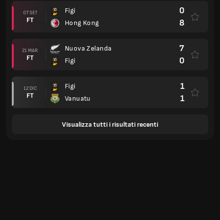
0
Figi
07 SET
FT
8
Hong Kong
7
Nuova Zelanda
21 MAR
FT
0
Figi
1
Figi
12 DIC
FT
1
Vanuatu
Visualizza tutti i risultati recenti