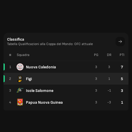
Classifica
Tabella Qualificazioni alla Coppa del Mondo: OFC attuale
#
Squadra
PG
DR
PTI
Nuova Caledonia
7
1
3
3
Figi
5
2
3
1
Isole Salomone
3
3
3
-1
Papua Nuova Guinea
1
4
3
-3