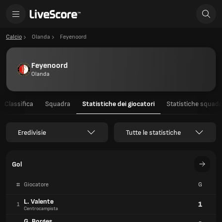
Calcio
Olanda
Feyenoord
Feyenoord
Olanda
Classifica
Squadra
Statistiche dei giocatori
Statistiche squadr
Eredivisie
Tutte le statistiche
Gol
#
Giocatore
G
L. Valente
1
1
Centrocampista
G. Borges