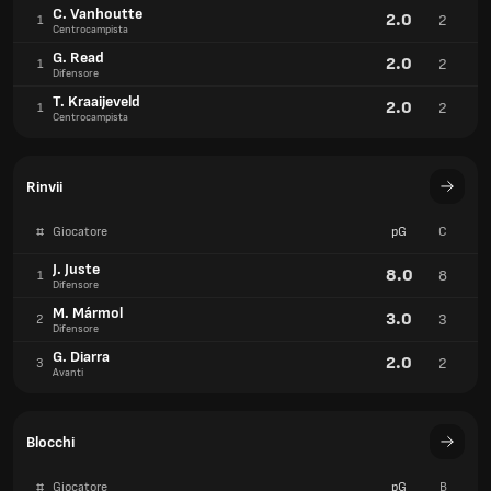
C. Vanhoutte
2.0
2
1
Centrocampista
G. Read
2.0
2
1
Difensore
T. Kraaijeveld
2.0
2
1
Centrocampista
Rinvii
#
Giocatore
pG
C
J. Juste
8.0
8
1
Difensore
M. Mármol
3.0
3
2
Difensore
G. Diarra
2.0
2
3
Avanti
Blocchi
#
Giocatore
pG
B