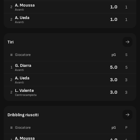
A. Moussa
1.0
1
2
Avanti
A. Ueda
1.0
1
2
Avanti
Tiri
#
Giocatore
pG
S
G. Diarra
5.0
5
1
Avanti
A. Ueda
3.0
3
2
Avanti
L. Valente
3.0
3
2
Centrocampista
Dribbling riusciti
#
Giocatore
pG
P
A. Moussa