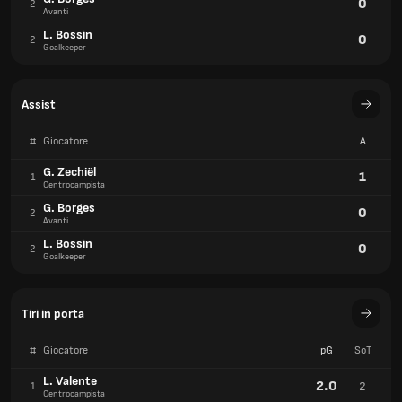
0
2
Avanti
L. Bossin
0
2
Goalkeeper
Assist
#
Giocatore
A
G. Zechiël
1
1
Centrocampista
G. Borges
0
2
Avanti
L. Bossin
0
2
Goalkeeper
Tiri in porta
#
Giocatore
pG
SoT
L. Valente
2.0
2
1
Centrocampista