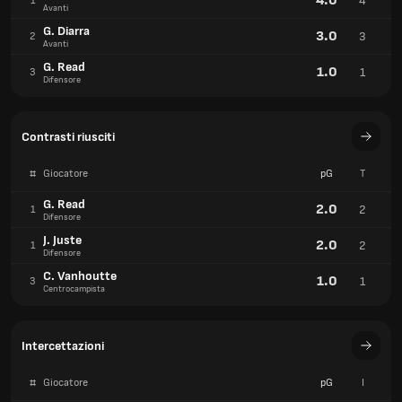
4.0
4
1
Avanti
G. Diarra
3.0
3
2
Avanti
G. Read
1.0
1
3
Difensore
Contrasti riusciti
#
Giocatore
pG
T
G. Read
2.0
2
1
Difensore
J. Juste
2.0
2
1
Difensore
C. Vanhoutte
1.0
1
3
Centrocampista
Intercettazioni
#
Giocatore
pG
I