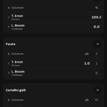
#
Giocatore
%
T. Ernst
100.0
1
Portiere
L. Bossin
0.0
2
Goalkeeper
Parate
#
Giocatore
pG
S
T. Ernst
1.0
1
1
Portiere
L. Bossin
0
2
Goalkeeper
Cartellini gialli
#
Giocatore
pG
YC