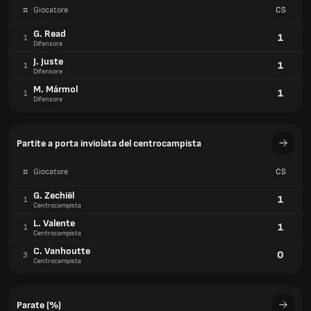
#
Giocatore
CS
G. Read
1
1
Difensore
J. Juste
1
1
Difensore
M. Mármol
1
1
Difensore
Partite a porta inviolata del centrocampista
#
Giocatore
CS
G. Zechiël
1
1
Centrocampista
L. Valente
1
1
Centrocampista
C. Vanhoutte
0
3
Centrocampista
Parate (%)