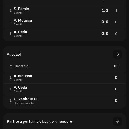
S. Persie
1.0
1
1
Avanti
A. Moussa
0.0
0
2
Avanti
A. Ueda
0.0
0
2
Avanti
Autogol
#
Giocatore
OG
A. Moussa
0
1
Avanti
A. Ueda
0
1
Avanti
C. Vanhoutte
0
1
Centrocampista
Partite a porta inviolata del difensore