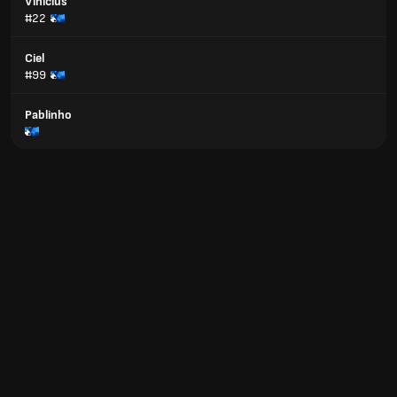
Vinicius
#22
Ciel
#99
Pablinho