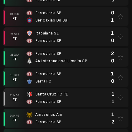
0
Ferroviaria SP
04 LUG
FT
1
Ser Caxias Do Sul
1
Itabaiana SE
27 GIU
FT
0
Ferroviaria SP
2
Ferroviaria SP
21 GIU
FT
0
AA Internacional Limeira SP
1
Ferroviaria SP
15 GIU
FT
0
Barra FC
1
Santa Cruz FC PE
31 MAG
FT
1
Ferroviaria SP
1
Amazonas Am
24 MAG
FT
2
Ferroviaria SP