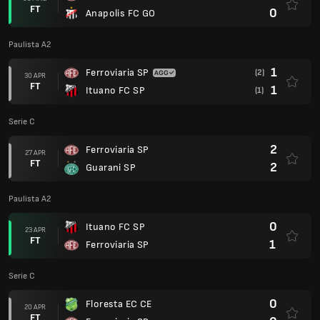
FT
0
Anapolis FC GO
Paulista A2
1
Ferroviaria SP
(2)
30 APR
FT
1
Ituano FC SP
(1)
Serie C
2
Ferroviaria SP
27 APR
FT
2
Guarani SP
Paulista A2
0
Ituano FC SP
23 APR
FT
1
Ferroviaria SP
Serie C
0
Floresta EC CE
20 APR
FT