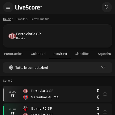
Calcio
Brasile
Ferroviaria SP
Ferroviaria SP
Brasile
Panoramica
Calendari
Risultati
Classifica
Squadra
Tutte le competizioni
Serie C
0
Ferroviaria SP
25 LUG
FT
0
Maranhao AC MA
1
Ituano FC SP
12 LUG
FT
3
Ferroviaria SP