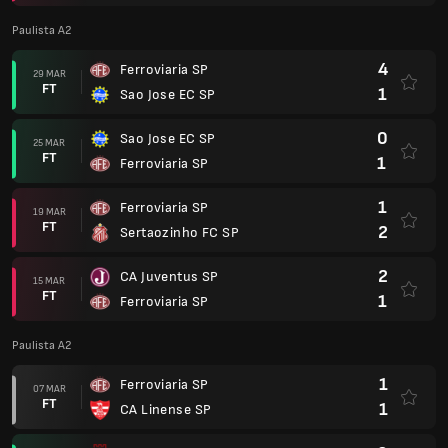
Paulista A2
4
Ferroviaria SP
29 MAR
FT
1
Sao Jose EC SP
0
Sao Jose EC SP
25 MAR
FT
1
Ferroviaria SP
1
Ferroviaria SP
19 MAR
FT
2
Sertaozinho FC SP
2
CA Juventus SP
15 MAR
FT
1
Ferroviaria SP
Paulista A2
1
Ferroviaria SP
07 MAR
FT
1
CA Linense SP