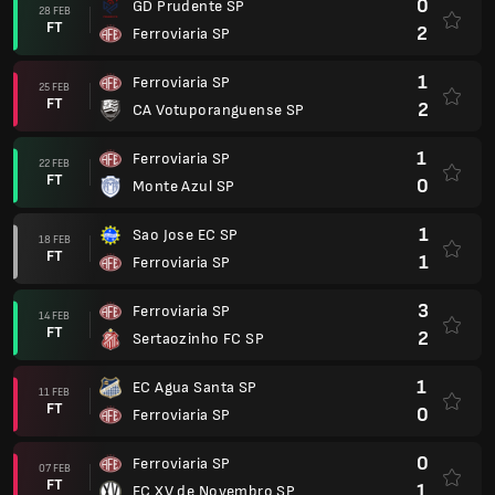
0
GD Prudente SP
28 FEB
FT
2
Ferroviaria SP
1
Ferroviaria SP
25 FEB
FT
2
CA Votuporanguense SP
1
Ferroviaria SP
22 FEB
FT
0
Monte Azul SP
1
Sao Jose EC SP
18 FEB
FT
1
Ferroviaria SP
3
Ferroviaria SP
14 FEB
FT
2
Sertaozinho FC SP
1
EC Agua Santa SP
11 FEB
FT
0
Ferroviaria SP
0
Ferroviaria SP
07 FEB
FT
1
EC XV de Novembro SP