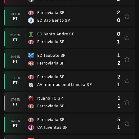
2
Ferroviaria SP
01 FEB
FT
0
EC Sao Bento SP
0
EC Santo Andre SP
28 GEN
FT
1
Ferroviaria SP
1
EC Taubate SP
24 GEN
FT
2
Ferroviaria SP
2
Ferroviaria SP
21 GEN
FT
1
AA Internacional Limeira SP
1
Ituano FC SP
17 GEN
FT
1
Ferroviaria SP
5
Ferroviaria SP
14 GEN
FT
1
CA Juventus SP