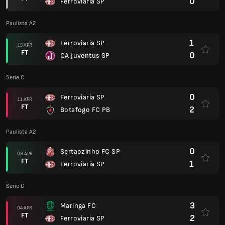
0
Ferroviaria SP
Paulista A2
1
Ferroviaria SP
15 APR
FT
0
CA Juventus SP
Serie C
0
Ferroviaria SP
11 APR
FT
2
Botafogo FC PB
Paulista A2
0
Sertaozinho FC SP
08 APR
FT
1
Ferroviaria SP
Serie C
3
Maringa FC
04 APR
FT
2
Ferroviaria SP