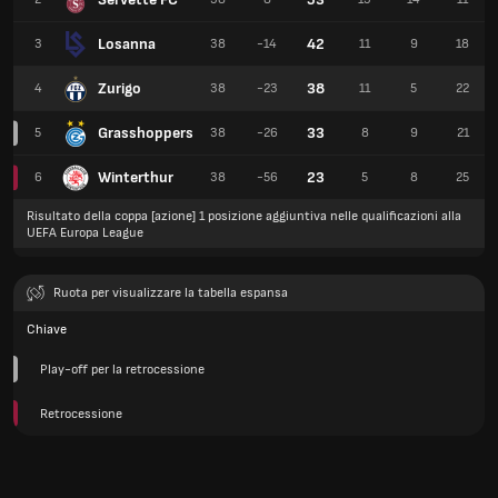
Losanna
42
3
38
-14
11
9
18
Zurigo
38
4
38
-23
11
5
22
Grasshoppers
33
5
38
-26
8
9
21
Winterthur
23
6
38
-56
5
8
25
Risultato della coppa [azione] 1 posizione aggiuntiva nelle qualificazioni alla
UEFA Europa League
Ruota per visualizzare la tabella espansa
Chiave
Play-off per la retrocessione
Retrocessione