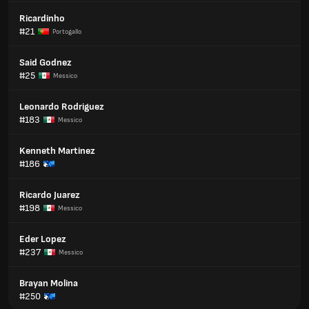
Ricardinho
#21
Portogallo
Said Godnez
#25
Messico
Leonardo Rodriguez
#183
Messico
Kenneth Martinez
#186
Ricardo Juarez
#198
Messico
Eder Lopez
#237
Messico
Brayan Molina
#250