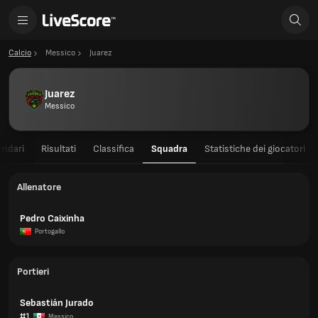
Calcio
Messico
Juarez
Juarez
Messico
endari
Risultati
Classifica
Squadra
Statistiche dei giocatori
Allenatore
Pedro Caixinha
Portogallo
Portieri
Sebastián Jurado
#1
Messico