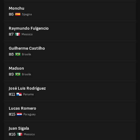
Monchu
#6
Spagna
Raymundo Fulgencio
#7
Messico
Guilherme Castilho
#8
Brasile
Madson
#9
Brasile
José Luis Rodríguez
#11
Panama
Lucas Romero
#15
Paraguay
Juan Sigala
#16
Messico