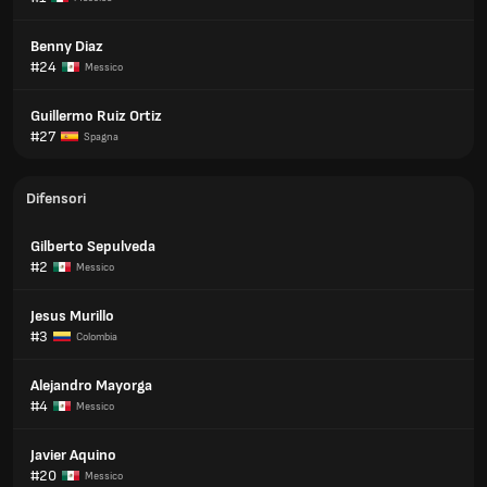
Benny Diaz
#24
Messico
Guillermo Ruiz Ortiz
#27
Spagna
Difensori
Gilberto Sepulveda
#2
Messico
Jesus Murillo
#3
Colombia
Alejandro Mayorga
#4
Messico
Javier Aquino
#20
Messico