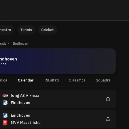
anestro
Tennis
Cricket
anda
Eindhoven
indhoven
anda
mica
Calendari
Risultati
Classifica
Squadra
Jong AZ Alkmaar
Eindhoven
Preferiti
Eindhoven
MVV Maastricht
Preferiti