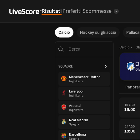
Risultati
Preferiti
Scommesse
Calcio
Hockey su ghiaccio
Pallac
Calcio
Ol
E
SQUADRE
Ol
Manchester United
Inghilterra
Panora
Liverpool
Inghilterra
10 AGO
Arsenal
18:00
Inghilterra
Real Madrid
Spagna
14 AGO
18:00
Barcellona
Spagna