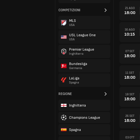
21 AGO
COMPETIZIONI
18:00
MLS
USA
30 AGO
10:15
USL League One
USA
Premier League
07 SET
Inghilterra
18:00
Bundesliga
Germania
11 SET
18:00
LaLiga
Spagna
REGIONE
18 SET
18:00
Inghilterra
26 SET
Champions League
18:00
Spagna
03 OTT