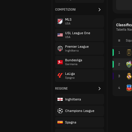
COMPETIZIONI
MLS
USA
Classific
Tabella Na
USL League One
USA
#
Squ
Premier League
Inghilterra
1
Bundesliga
2
Germania
LaLiga
3
Spagna
4
REGIONE
Inghilterra
Champions League
Spagna