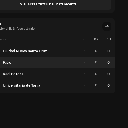
Visualizza tutti i risultati recenti
a
cional B: 1ª fase attuale
adra
PG
DR
PTI
V
Ciudad Nueva Santa Cruz
0
0
0
0
Fatic
0
0
0
0
Real Potosi
0
0
0
0
Universitario de Tarija
0
0
0
0