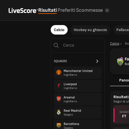
Risultati
Preferiti
Scommesse
Calcio
Hockey su ghiaccio
Pallac
Calcio
Bo
Fa
SQUADRE
Bol
Manchester United
Inghilterra
Pano
Liverpool
Inghilterra
Risultati
Arsenal
Segui le u
Inghilterra
Real Madrid
18 AGO
Spagna
FT
Barcellona
Spagna