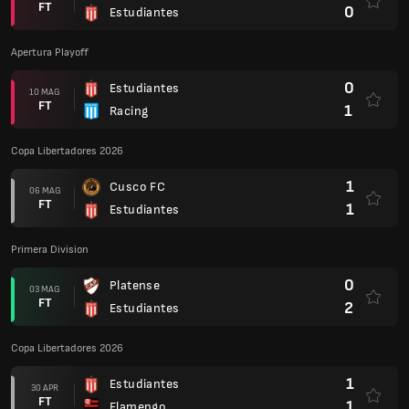
FT
0
Estudiantes
Apertura Playoff
0
Estudiantes
10 MAG
FT
1
Racing
Copa Libertadores 2026
1
Cusco FC
06 MAG
FT
1
Estudiantes
Primera Division
0
Platense
03 MAG
FT
2
Estudiantes
Copa Libertadores 2026
1
Estudiantes
30 APR
FT
1
Flamengo