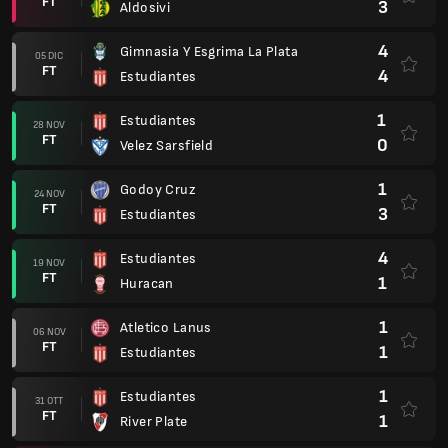
FT
3
Aldosivi
4
Gimnasia Y Esgrima La Plata
05 DIC
FT
4
Estudiantes
1
Estudiantes
28 NOV
FT
0
Velez Sarsfield
1
Godoy Cruz
24 NOV
FT
3
Estudiantes
4
Estudiantes
19 NOV
FT
1
Huracan
1
Atletico Lanus
06 NOV
FT
1
Estudiantes
1
Estudiantes
31 OTT
FT
1
River Plate