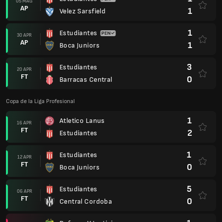
05 MAG
AP
1
Velez Sarsfield
1
Estudiantes
30 APR
AP
1
Boca Juniors
3
Estudiantes
20 APR
FT
0
Barracas Central
Copa de la Liga Profesional
1
Atletico Lanus
16 APR
FT
2
Estudiantes
1
Estudiantes
12 APR
FT
0
Boca Juniors
5
Estudiantes
06 APR
FT
0
Central Cordoba