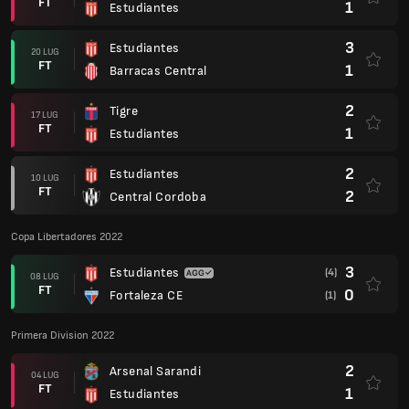
FT
1
Estudiantes
3
Estudiantes
20 LUG
FT
1
Barracas Central
2
Tigre
17 LUG
FT
1
Estudiantes
2
Estudiantes
10 LUG
FT
2
Central Cordoba
Copa Libertadores 2022
3
Estudiantes
(4)
08 LUG
FT
0
Fortaleza CE
(1)
Primera Division 2022
2
Arsenal Sarandi
04 LUG
FT
1
Estudiantes