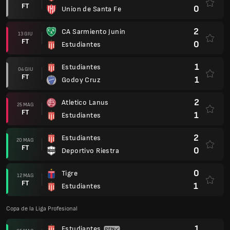
FT
0
Union de Santa Fe
2
CA Sarmiento Junin
13 GIU
FT
0
Estudiantes
1
Estudiantes
04 GIU
FT
1
Godoy Cruz
2
Atletico Lanus
25 MAG
FT
1
Estudiantes
2
Estudiantes
20 MAG
FT
0
Deportivo Riestra
0
Tigre
12 MAG
FT
1
Estudiantes
Copa de la Liga Profesional
1
Estudiantes