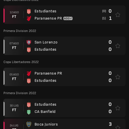
0
Estudiantes
(0)
12 AGO
FT
1
Paranaense PR
(1)
Primera Division 2022
0
San Lorenzo
07 AGO
FT
0
Estudiantes
Copa Libertadores 2022
0
Paranaense PR
05 AGO
FT
0
Estudiantes
Primera Division 2022
0
Estudiantes
30 LUG
FT
0
CA Banfield
3
Boca Juniors
24 LUG