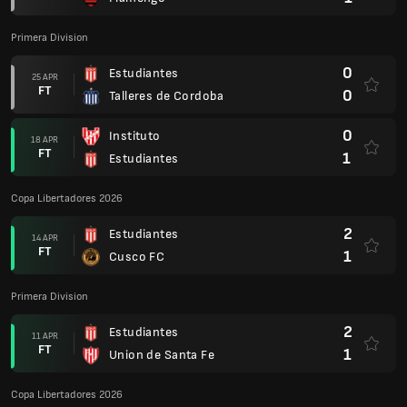
Primera Division
0
Estudiantes
25 APR
FT
0
Talleres de Cordoba
0
Instituto
18 APR
FT
1
Estudiantes
Copa Libertadores 2026
2
Estudiantes
14 APR
FT
1
Cusco FC
Primera Division
2
Estudiantes
11 APR
FT
1
Union de Santa Fe
Copa Libertadores 2026