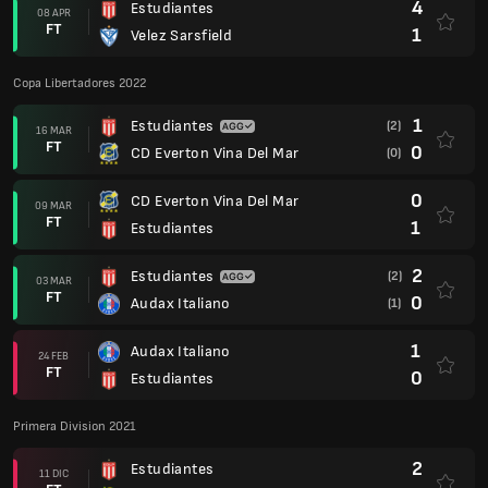
4
Estudiantes
08 APR
FT
1
Velez Sarsfield
Copa Libertadores 2022
1
Estudiantes
(2)
16 MAR
FT
0
CD Everton Vina Del Mar
(0)
0
CD Everton Vina Del Mar
09 MAR
FT
1
Estudiantes
2
Estudiantes
(2)
03 MAR
FT
0
Audax Italiano
(1)
1
Audax Italiano
24 FEB
FT
0
Estudiantes
Primera Division 2021
2
Estudiantes
11 DIC