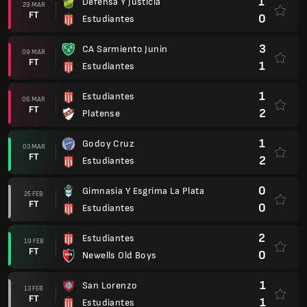
1
Defensa Y Justicia
29 MAR
FT
0
Estudiantes
3
CA Sarmiento Junin
09 MAR
FT
1
Estudiantes
1
Estudiantes
06 MAR
FT
2
Platense
1
Godoy Cruz
03 MAR
FT
2
Estudiantes
0
Gimnasia Y Esgrima La Plata
25 FEB
FT
0
Estudiantes
2
Estudiantes
19 FEB
FT
0
Newells Old Boys
1
San Lorenzo
13 FEB
FT
1
Estudiantes