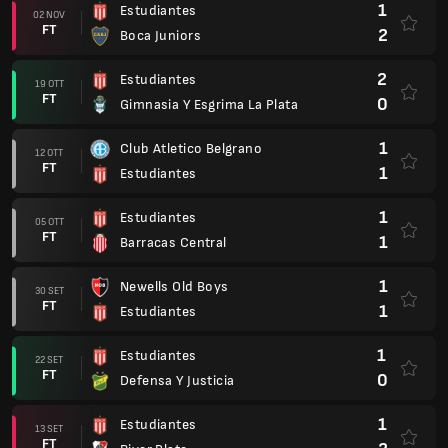
1
Estudiantes
02 NOV
FT
2
Boca Juniors
2
Estudiantes
19 OTT
FT
0
Gimnasia Y Esgrima La Plata
1
Club Atletico Belgrano
12 OTT
FT
1
Estudiantes
1
Estudiantes
05 OTT
FT
1
Barracas Central
1
Newells Old Boys
30 SET
FT
1
Estudiantes
1
Estudiantes
22 SET
FT
0
Defensa Y Justicia
1
Estudiantes
13 SET
FT