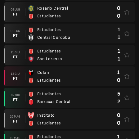
0
Rosario Central
05 LUG
FT
0
Estudiantes
1
Estudiantes
01 LUG
FT
1
Central Cordoba
1
Estudiantes
21 GIU
FT
1
San Lorenzo
1
Colon
13 GIU
FT
0
Estudiantes
5
Estudiantes
02 GIU
FT
2
Barracas Central
0
Instituto
29 MAG
FT
0
Estudiantes
1
Estudiantes
19 MAG