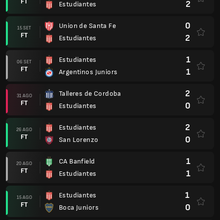
FT
2
Estudiantes
0
Union de Santa Fe
15 SET
FT
2
Estudiantes
1
Estudiantes
06 SET
FT
1
Argentinos Juniors
2
Talleres de Cordoba
31 AGO
FT
0
Estudiantes
2
Estudiantes
26 AGO
FT
0
San Lorenzo
1
CA Banfield
20 AGO
FT
1
Estudiantes
1
Estudiantes
15 AGO
FT
0
Boca Juniors