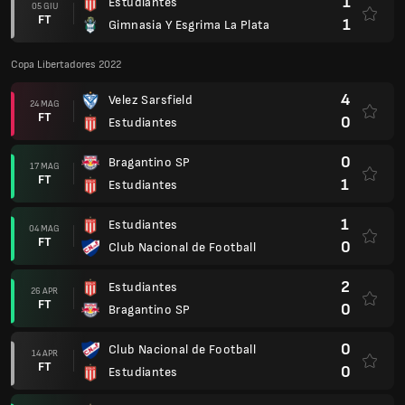
1
Estudiantes
05 GIU
FT
1
Gimnasia Y Esgrima La Plata
Copa Libertadores 2022
4
Velez Sarsfield
24 MAG
FT
0
Estudiantes
0
Bragantino SP
17 MAG
FT
1
Estudiantes
1
Estudiantes
04 MAG
FT
0
Club Nacional de Football
2
Estudiantes
26 APR
FT
0
Bragantino SP
0
Club Nacional de Football
14 APR
FT
0
Estudiantes