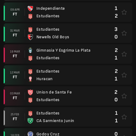
1
Independiente
09 APR
FT
2
Estudiantes
3
Estudiantes
31 MAR
FT
0
Newells Old Boys
2
Gimnasia Y Esgrima La Plata
19 MAR
FT
1
Estudiantes
2
Estudiantes
12 MAR
FT
1
Huracan
2
Union de Santa Fe
03 MAR
FT
0
Estudiantes
1
Estudiantes
25 FEB
FT
1
CA Sarmiento Junin
0
Godoy Cruz
18 FEB