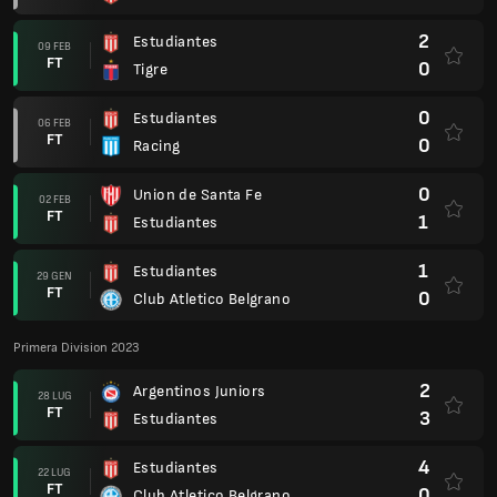
2
Estudiantes
09 FEB
FT
0
Tigre
0
Estudiantes
06 FEB
FT
0
Racing
0
Union de Santa Fe
02 FEB
FT
1
Estudiantes
1
Estudiantes
29 GEN
FT
0
Club Atletico Belgrano
Primera Division 2023
2
Argentinos Juniors
28 LUG
FT
3
Estudiantes
4
Estudiantes
22 LUG
FT
0
Club Atletico Belgrano