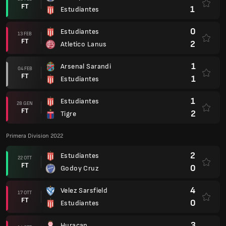
FT
1
Estudiantes
0
Estudiantes
13 FEB
FT
2
Atletico Lanus
1
Arsenal Sarandi
04 FEB
FT
1
Estudiantes
1
Estudiantes
28 GEN
FT
2
Tigre
Primera Division 2022
2
Estudiantes
22 OTT
FT
0
Godoy Cruz
4
Velez Sarsfield
17 OTT
FT
0
Estudiantes
3
Huracan