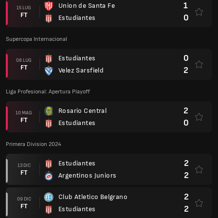
1
Union de Santa Fe
15 LUG
FT
0
Estudiantes
Supercopa Internacional
0
Estudiantes
08 LUG
FT
2
Velez Sarsfield
Liga Profesional: Apertura Playoff
2
Rosario Central
10 MAG
FT
0
Estudiantes
Primera Division 2024
2
Estudiantes
13 DIC
FT
2
Argentinos Juniors
2
Club Atletico Belgrano
09 DIC
FT
2
Estudiantes