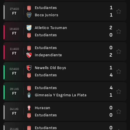
1
Estudiantes
27 AGO
FT
1
Boca Juniors
2
Atletico Tucuman
18 AGO
FT
0
Estudiantes
0
Estudiantes
11 AGO
FT
2
Independiente
1
Newells Old Boys
02 AGO
FT
4
Estudiantes
4
Estudiantes
28 LUG
FT
1
Gimnasia Y Esgrima La Plata
0
Huracan
24 LUG
FT
0
Estudiantes
0
Estudiantes
21 LUG