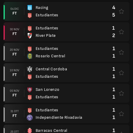
4
Racing
04 DIC
FT
5
Estudiantes
1
Estudiantes
30 NOV
FT
2
River Plate
1
Estudiantes
20 NOV
FT
1
Rosario Central
1
Central Cordoba
10 NOV
FT
1
Estudiantes
1
San Lorenzo
05 NOV
FT
1
Estudiantes
1
Estudiantes
31 OTT
FT
1
Independiente Rivadavia
1
Barracas Central
25 OTT