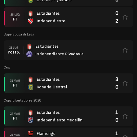
0
Estudiantes
26 LUG
FT
2
Independiente
Supercoppa di Lega
Estudiantes
21 LUG
Postp.
Independiente Rivadavia
Cup
3
Estudiantes
31 MAG
FT
0
Rosario Central
Copa Libertadores 2026
1
Estudiantes
27 MAG
FT
0
Independiente Medellin
1
Flamengo
21 MAG