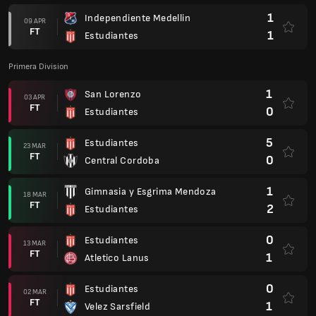
1
Independiente Medellin
09 APR
FT
1
Estudiantes
Primera Division
1
San Lorenzo
03 APR
FT
0
Estudiantes
5
Estudiantes
23 MAR
FT
0
Central Cordoba
1
Gimnasia y Esgrima Mendoza
18 MAR
FT
2
Estudiantes
0
Estudiantes
13 MAR
FT
1
Atletico Lanus
0
Estudiantes
02 MAR
FT
1
Velez Sarsfield