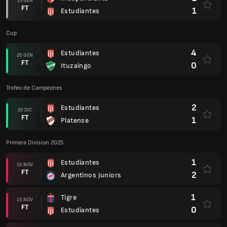
23 GEN
FT
1
Estudiantes
Cup
4
Estudiantes
20 GEN
FT
0
Ituzaingo
Trofeo de Campeones
2
Estudiantes
20 DIC
FT
1
Platense
Primera Division 2025
1
Estudiantes
16 NOV
FT
2
Argentinos Juniors
1
Tigre
10 NOV
FT
0
Estudiantes