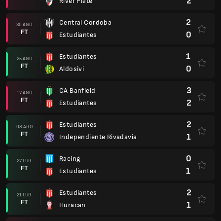
2
River Plate
2
Central Cordoba
30 AGO
FT
0
Estudiantes
1
Estudiantes
25 AGO
FT
0
Aldosivi
3
CA Banfield
17 AGO
FT
2
Estudiantes
2
Estudiantes
08 AGO
FT
1
Independiente Rivadavia
0
Racing
27 LUG
FT
1
Estudiantes
2
Estudiantes
21 LUG
FT
1
Huracan