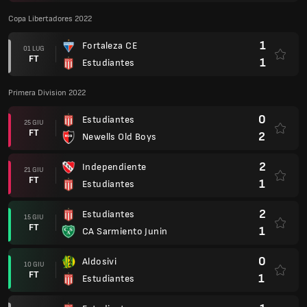
Copa Libertadores 2022
1
Fortaleza CE
01 LUG
FT
1
Estudiantes
Primera Division 2022
0
Estudiantes
25 GIU
FT
2
Newells Old Boys
2
Independiente
21 GIU
FT
1
Estudiantes
2
Estudiantes
15 GIU
FT
1
CA Sarmiento Junin
0
Aldosivi
10 GIU
FT
1
Estudiantes