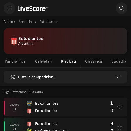
Calcio
Argentina
Estudiantes
Estudiantes
Argentina
Panoramica
Calendari
Risultati
Classifica
Squadra
Tutte le competizioni
Liga Profesional: Clausura
1
Boca Juniors
05 AGO
FT
0
Estudiantes
3
Estudiantes
01 AGO
FT
0
Defensa Y Justicia