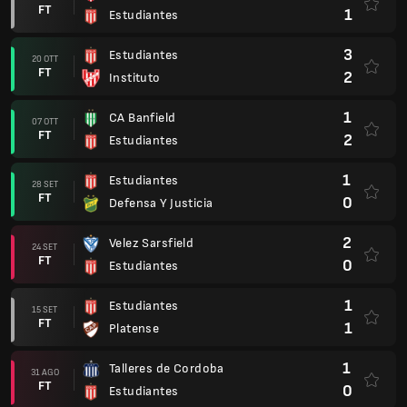
FT
1
Estudiantes
3
Estudiantes
20 OTT
FT
2
Instituto
1
CA Banfield
07 OTT
FT
2
Estudiantes
1
Estudiantes
28 SET
FT
0
Defensa Y Justicia
2
Velez Sarsfield
24 SET
FT
0
Estudiantes
1
Estudiantes
15 SET
FT
1
Platense
1
Talleres de Cordoba
31 AGO
FT
0
Estudiantes