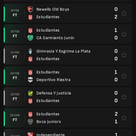
0
Newells Old Boys
25 FEB
FT
2
Estudiantes
1
Estudiantes
20 FEB
FT
0
CA Sarmiento Junin
0
Gimnasia Y Esgrima La Plata
15 FEB
FT
0
Estudiantes
1
Estudiantes
09 FEB
FT
0
Deportivo Riestra
0
Defensa Y Justicia
02 FEB
FT
0
Estudiantes
2
Estudiantes
29 GEN
FT
1
Boca Juniors
1
Independiente