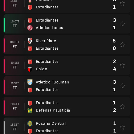
14 OTT
FT
1
Estudiantes
3
Estudiantes
10 OTT
FT
1
Atletico Lanus
5
River Plate
06 OTT
FT
0
Estudiantes
2
Estudiantes
30 SET
FT
4
Colon
3
Atletico Tucuman
25 SET
FT
1
Estudiantes
1
Estudiantes
20 SET
FT
2
Defensa Y Justicia
1
Rosario Central
15 SET
FT
1
Estudiantes