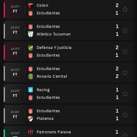
2
Colon
24 OTT
FT
1
Estudiantes
1
Estudiantes
20 OTT
FT
1
Atletico Tucuman
2
Defensa Y Justicia
16 OTT
FT
1
Estudiantes
2
Estudiantes
08 OTT
FT
2
Rosario Central
1
Racing
03 OTT
FT
1
Estudiantes
1
Estudiantes
25 SET
FT
1
Platense
1
Patronato Parana
19 SET