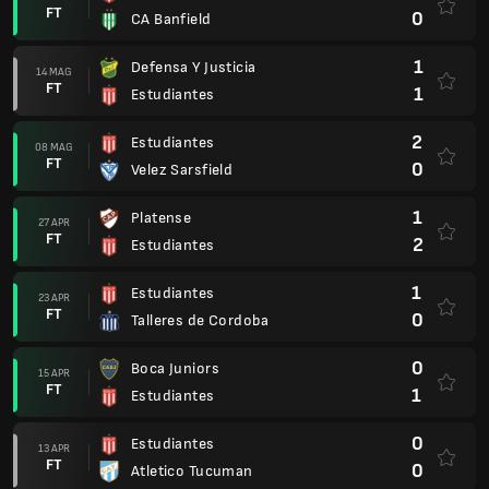
FT
0
CA Banfield
1
Defensa Y Justicia
14 MAG
FT
1
Estudiantes
2
Estudiantes
08 MAG
FT
0
Velez Sarsfield
1
Platense
27 APR
FT
2
Estudiantes
1
Estudiantes
23 APR
FT
0
Talleres de Cordoba
0
Boca Juniors
15 APR
FT
1
Estudiantes
0
Estudiantes
13 APR
FT
0
Atletico Tucuman