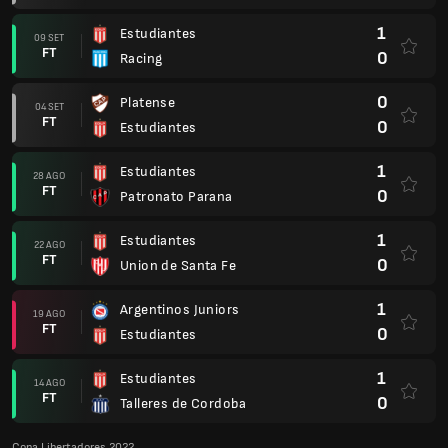
1
Estudiantes
09 SET
FT
0
Racing
0
Platense
04 SET
FT
0
Estudiantes
1
Estudiantes
28 AGO
FT
0
Patronato Parana
1
Estudiantes
22 AGO
FT
0
Union de Santa Fe
1
Argentinos Juniors
19 AGO
FT
0
Estudiantes
1
Estudiantes
14 AGO
FT
0
Talleres de Cordoba
Copa Libertadores 2022